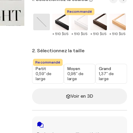
Recommandé
+ 510 $US
+ 510 $US
+ 510 $US
+ 510 $US
+ 
2. Sélectionnez la taille
Recommandé
Petit
Moyen
Grand
0,59" de
0,98" de
1,37" de
large
large
large
Voir en 3D