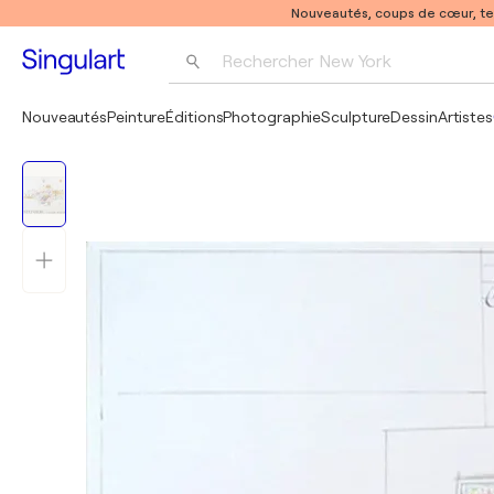
Nouveautés, coups de cœur, t
Rechercher 
New York
Photographie
Nouveautés
Peinture
Éditions
Photographie
Sculpture
Dessin
Artistes
Pop Art
Pablo Picasso