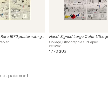
Saul Steinberg, Rare 1970 poster with gold stamp: Nuits de La Fondation Maeght music festival
Papier
Collage, Lithographie sur Papier
35x26in
1 770 $US
e et paiement