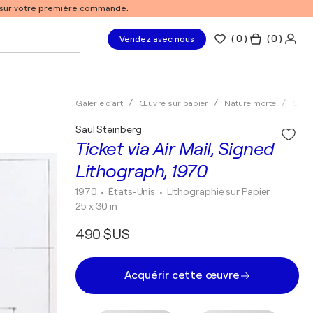
% sur votre première commande.
(
0
)
( 0 )
Vendez avec nous
Galerie d'art
Œuvre sur papier
Nature morte
Clas
Saul Steinberg
Ticket via Air Mail, Signed
Lithograph, 1970
1970
• États-Unis
•
Lithographie sur Papier
25 x 30 in
490 $US
Acquérir cette œuvre