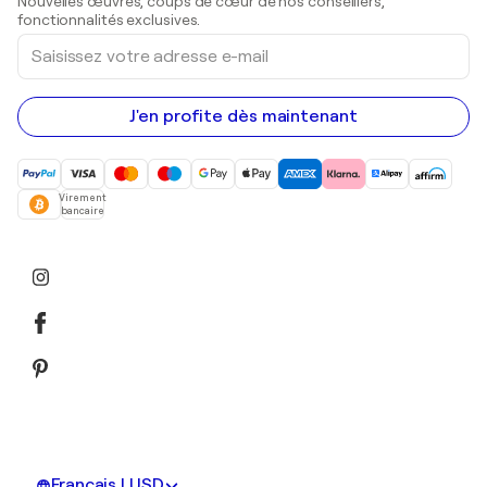
Nouvelles œuvres, coups de cœur de nos conseillers,
Peintures acryliques
fonctionnalités exclusives.
Saisissez
votre
adresse
e-
mail
J'en profite dès maintenant
Virement
bancaire
Français | USD