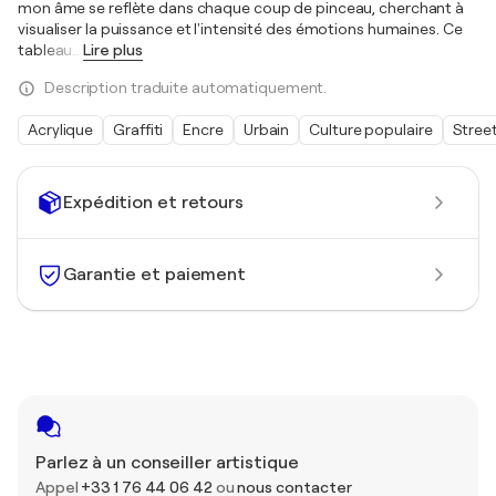
mon âme se reflète dans chaque coup de pinceau, cherchant à
visualiser la puissance et l'intensité des émotions humaines. Ce
tableau
…
Lire plus
Description traduite automatiquement.
Acrylique
Graffiti
Encre
Urbain
Culture populaire
Street
Expédition et retours
Garantie et paiement
Parlez à un conseiller artistique
Appel
+33 1 76 44 06 42
ou
nous contacter