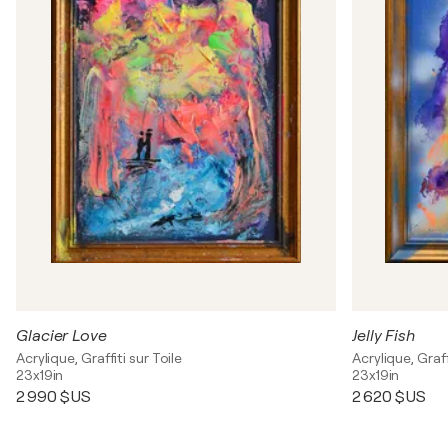
Glacier Love
Jelly Fish
Acrylique, Graffiti sur Toile
Acrylique, Graff
23x19in
23x19in
2 990 $US
2 620 $US