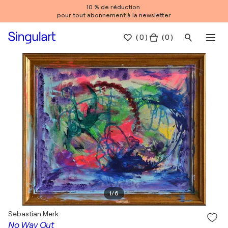
10 % de réduction
pour tout abonnement à la newsletter
(
0
)
( 0 )
1
/
6
Sebastian Merk
No Way Out