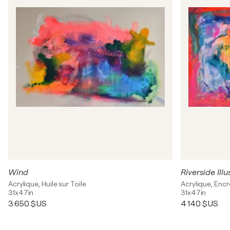
Wind
Riverside Illu
Acrylique, Huile sur Toile
Acrylique, Encr
31x47in
31x47in
3 650 $US
4 140 $US