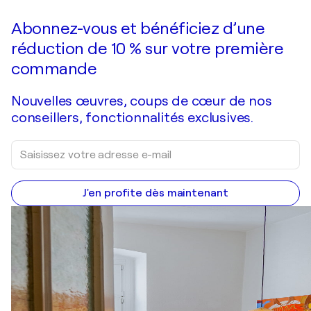
Faire une offre
Acquérir
Abonnez-vous et bénéficiez d’une
réduction de 10 % sur votre première
commande
Nouvelles œuvres, coups de cœur de nos
conseillers, fonctionnalités exclusives.
J'en profite dès maintenant