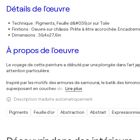
Détails de l'œuvre
Technique
:
Pigments, Feuille d&#039;or sur Toile
Finitions
:
Oeuvre sur châssis. Prête à être accrochée. Encadre
Dimensions
:
39,4x27,6in
À propos de l'oeuvre
Le voyage de cette peinture a débuté par une plongée dans l'art ja
attention particulière.
Inspiré par les motifs des armures de samouraï, le batik des kimonos
superposant en couches de
…
Lire plus
Description traduite automatiquement.
Pigments
Feuille d'or
Abstraction
Abstrait
Expressionni