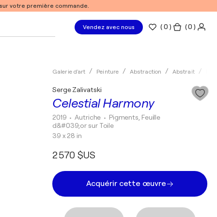
% sur votre première commande.
(
0
)
( 0 )
Vendez avec nous
Galerie d'art
Peinture
Abstraction
Abstrait
Pig
Serge Zalivatski
Celestial Harmony
2019
• Autriche
•
Pigments, Feuille
d&#039;or sur Toile
39 x 28 in
2 570 $US
Acquérir cette œuvre