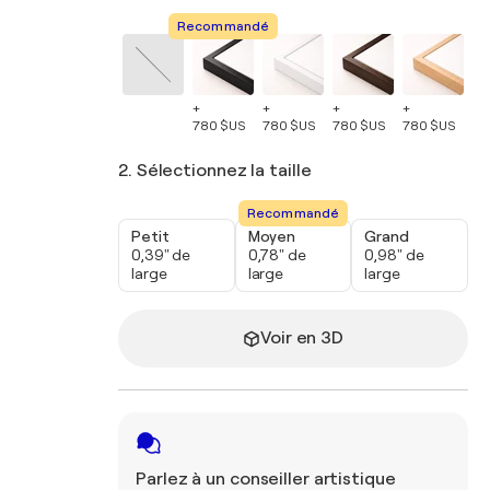
Recommandé
+
+
+
+
+
780 $US
780 $US
780 $US
780 $US
78
2. Sélectionnez la taille
Recommandé
Petit
Moyen
Grand
0,39" de
0,78" de
0,98" de
large
large
large
Voir en 3D
Parlez à un conseiller artistique