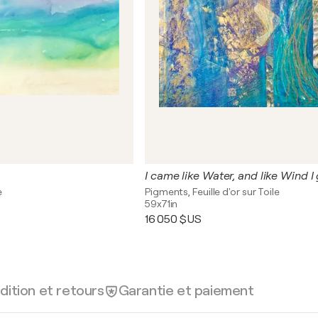
I came like Water, and like Wind I
e
Pigments, Feuille d'or sur Toile
59x71in
16 050 $US
dition et retours
Garantie et paiement