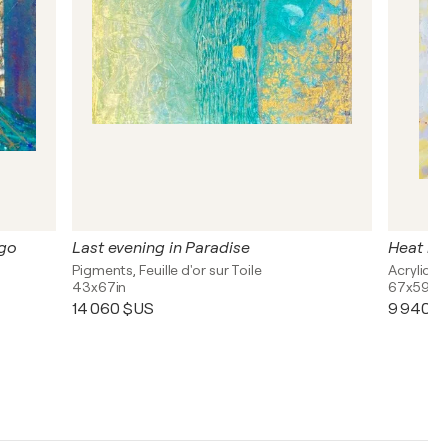
 go
Last evening in Paradise
Heat in 
Pigments, Feuille d'or sur Toile
Acrylique,
43x67in
67x59in
14 060 $US
9 940 $