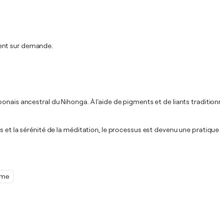
ment sur demande.
ponais ancestral du Nihonga. À l'aide de pigments et de liants tradit
 et la sérénité de la méditation, le processus est devenu une pratique d
sme