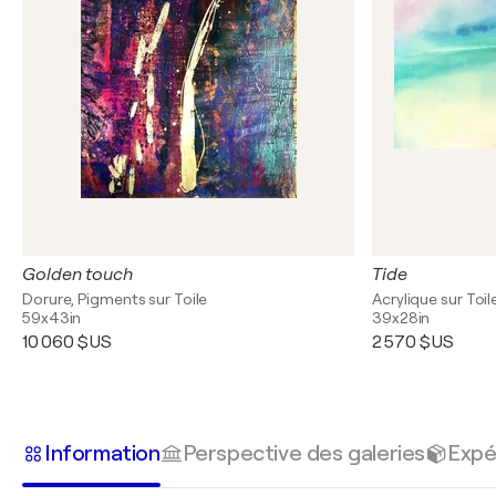
Golden touch
Tide
Dorure, Pigments sur Toile
Acrylique sur Toil
59x43in
39x28in
10 060 $US
2 570 $US
Information
Perspective des galeries
Expé