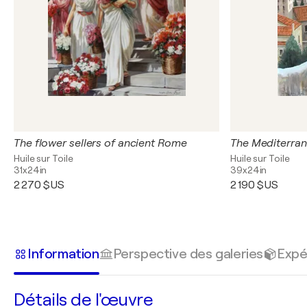
The flower sellers of ancient Rome
The Mediterran
Huile sur Toile
Huile sur Toile
31x24in
39x24in
2 270 $US
2 190 $US
Information
Perspective des galeries
Expé
Détails de l'œuvre