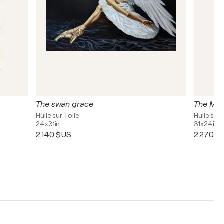
The swan grace
The Medi
Huile sur Toile
Huile sur 
24x31in
31x24in
2 140 $US
2 270 $