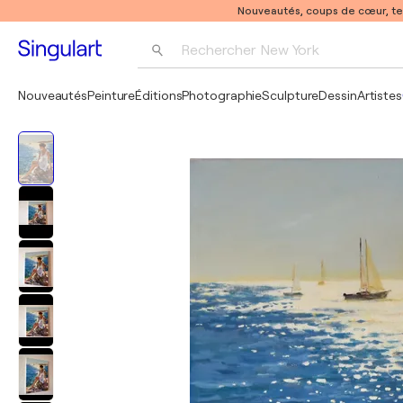
Nouveautés, coups de cœur, t
Rechercher 
New York
Photographie
Nouveautés
Peinture
Éditions
Photographie
Sculpture
Dessin
Artistes
Pop Art
Pablo Picasso