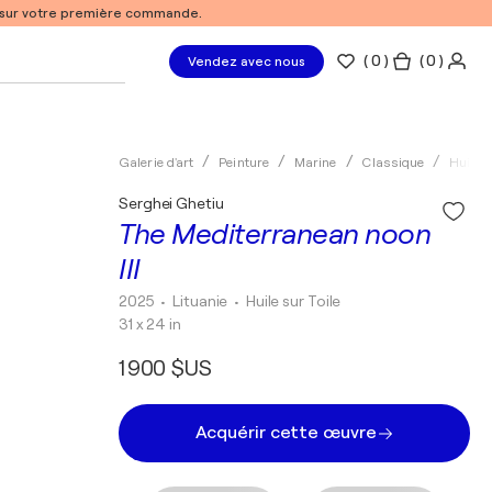
% sur votre première commande.
(
0
)
( 0 )
Vendez avec nous
Galerie d'art
Peinture
Marine
Classique
Huile
Serghei Ghetiu
The Mediterranean noon
III
2025
• Lituanie
•
Huile sur Toile
31 x 24 in
1 900 $US
Acquérir cette œuvre