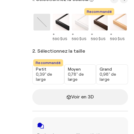
Recommandé
+
+
+
+
+
590 $US
590 $US
590 $US
590 $US
59
2. Sélectionnez la taille
Recommandé
Petit
Moyen
Grand
0,39" de
0,78" de
0,98" de
large
large
large
Voir en 3D