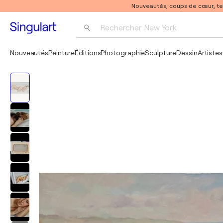
Nouveautés, coups de cœur, t
Rechercher 
New York
Photographie
Nouveautés
Peinture
Éditions
Photographie
Sculpture
Dessin
Artistes
Pop Art
Pablo Picasso