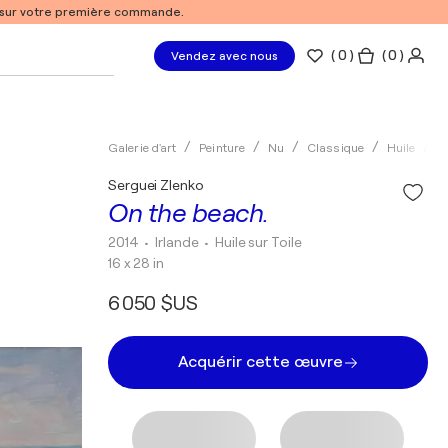
% sur votre première commande.
(
0
)
( 0 )
Vendez avec nous
Galerie d'art
Peinture
Nu
Classique
Huile
S
Serguei Zlenko
On the beach.
2014
• Irlande
•
Huile sur Toile
16 x 28 in
6 050 $US
Acquérir cette œuvre