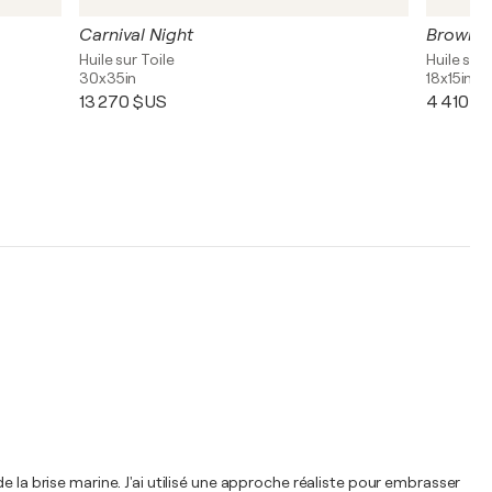
Carnival Night
Brown-h
Huile sur Toile
Huile sur 
30x35in
18x15in
13 270 $US
4 410 $
e la brise marine. J'ai utilisé une approche réaliste pour embrasser