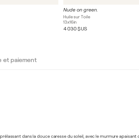
Nude on green.
Huile sur Toile
13x16in
4 030 $US
e et paiement
 prélassant dans la douce caresse du soleil, avec le murmure apaisant d