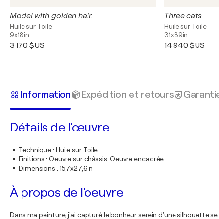
Model with golden hair.
Three cats
Huile sur Toile
Huile sur Toile
9x18in
31x39in
3 170 $US
14 940 $US
Information
Expédition et retours
Garanti
Détails de l'œuvre
Technique
:
Huile sur Toile
Finitions
:
Oeuvre sur châssis. Oeuvre encadrée.
Dimensions
:
15,7x27,6in
À propos de l'oeuvre
Dans ma peinture, j'ai capturé le bonheur serein d'une silhouette se