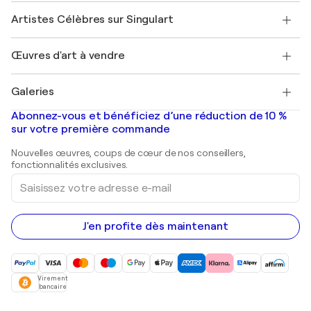
Rejoignez notre programme commercial
Rejoindre Singulart en tant qu'artiste
Nos artistes
Mon compte
Artistes Célèbres sur Singulart
Se connecter en tant qu'Artiste
Magazine Singulart
Protection acheteur
Emplois
+33 1 76 44 06 42
Henri Matisse
Découvrez une sélection d'art original
Œuvres d'art à vendre
Marc Chagall
Pablo Picasso
Tableaux à vendre
Salvador Dalí
Galeries
Tableaux abstraits à vendre
Banksy
Peintures à l'huile
Mr. Brainwash
Galeries d'art en France
Abonnez-vous et bénéficiez d’une réduction de 10 %
Peintures de paysage
Shepard Fairey
Galeries d'art en Belgique
sur votre première commande
Estampes
Sculptures
Nouvelles œuvres, coups de cœur de nos conseillers,
Peintures acryliques
fonctionnalités exclusives.
Saisissez
votre
adresse
e-
mail
J'en profite dès maintenant
Virement
bancaire