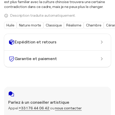
est plus familier avec la culture chinoise trouvera une certaine
contradiction dans ce cadre, mais je ne peux plus le changer.
Description traduite automatiquement.
Huile
Nature morte
Classique
Réalisme
Chambre
Céra
Expédition et retours
Garantie et paiement
Parlez à un conseiller artistique
Appel
+33 1 76 44 06 42
ou
nous contacter