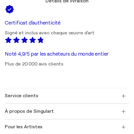
Détails de livraison
Certificat d'authenticité
Signé et inclus avec chaque œuvre d'art
Noté 4,9/5 par les acheteurs du monde entier
Plus de 20 000 avis clients
Service clients
Nous contacter
À propos de Singulart
Expédition
Politique de retour
A propos de nous
Témoignages de clients
Pour les Artistes
FAQ
Offrir une carte cadeau
Sociétés affiliées