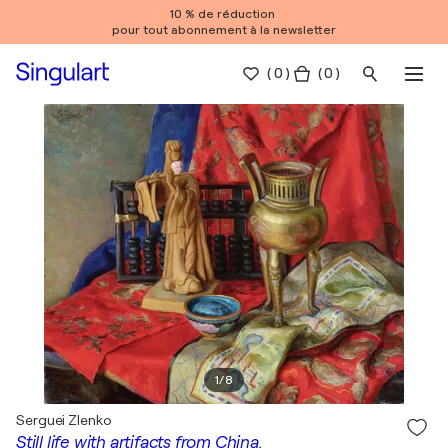
10 % de réduction
pour tout abonnement à la newsletter
(
0
)
( 0 )
1
/
8
Serguei Zlenko
Still life with artifacts from China.