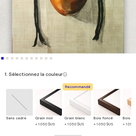
1. Sélectionnez la couleur
Recommandé
Sans cadre
Grain noir
Grain blanc
Bois foncé
Bois cla
+ 1 050 $US
+ 1 050 $US
+ 1 050 $US
+ 1 050