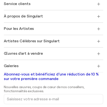
Service clients
Nous contacter
À propos de Singulart
Expédition
Politique de retour
A propos de nous
Témoignages de clients
Pour les Artistes
FAQ
Offrir une carte cadeau
Sociétés affiliées
Rejoignez notre programme commercial
Rejoindre Singulart en tant qu'artiste
Nos artistes
Mon compte
Artistes Célèbres sur Singulart
Se connecter en tant qu'Artiste
Magazine Singulart
Protection acheteur
Emplois
+33 1 76 44 06 42
Henri Matisse
Découvrez une sélection d'art original
Œuvres d'art à vendre
Marc Chagall
Pablo Picasso
Tableaux à vendre
Salvador Dalí
Galeries
Tableaux abstraits à vendre
Banksy
Peintures à l'huile
Mr. Brainwash
Galeries d'art en France
Abonnez-vous et bénéficiez d’une réduction de 10 %
Peintures de paysage
Shepard Fairey
Galeries d'art en Belgique
sur votre première commande
Estampes
Sculptures
Nouvelles œuvres, coups de cœur de nos conseillers,
Peintures acryliques
fonctionnalités exclusives.
Saisissez
votre
adresse