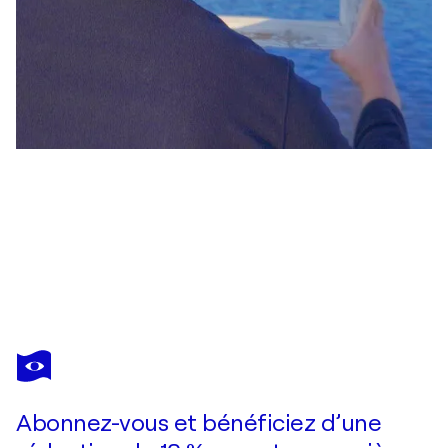
SEUNG HWAN KIM
Mask
6 190 $US
Faire une offre
Acquérir
Abonnez-vous et bénéficiez d’une