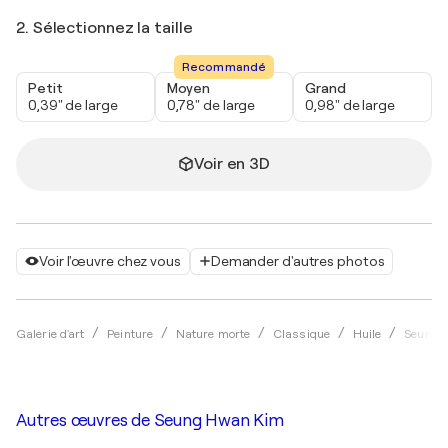
2. Sélectionnez la taille
Recommandé
Petit
Moyen
Grand
0,39" de large
0,78" de large
0,98" de large
Voir en 3D
Voir l'œuvre chez vous
Demander d'autres photos
Galerie d'art
Peinture
Nature morte
Classique
Huile
Seung 
Autres œuvres de
Seung Hwan Kim