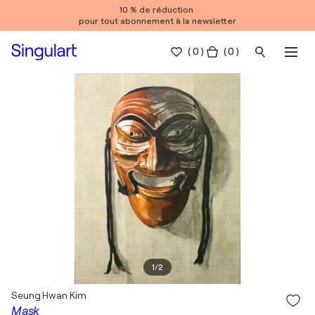
10 % de réduction
pour tout abonnement à la newsletter
(
0
)
( 0 )
1
/
2
Seung Hwan Kim
Mask