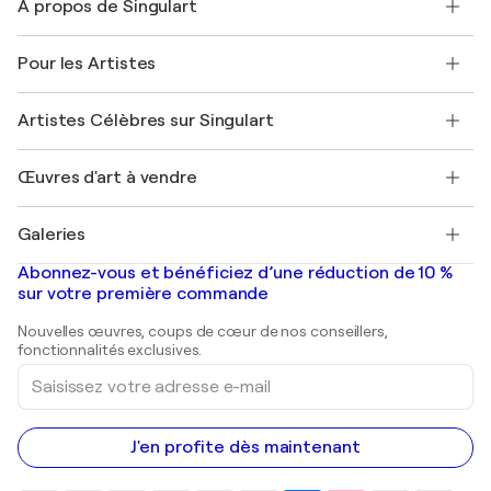
À propos de Singulart
Expédition
Politique de retour
A propos de nous
Témoignages de clients
Pour les Artistes
FAQ
Offrir une carte cadeau
Sociétés affiliées
Rejoignez notre programme commercial
Rejoindre Singulart en tant qu'artiste
Nos artistes
Mon compte
Artistes Célèbres sur Singulart
Se connecter en tant qu'Artiste
Magazine Singulart
Protection acheteur
Emplois
+33 1 76 44 06 42
Henri Matisse
Découvrez une sélection d'art original
Œuvres d'art à vendre
Marc Chagall
Pablo Picasso
Tableaux à vendre
Salvador Dalí
Galeries
Tableaux abstraits à vendre
Banksy
Peintures à l'huile
Mr. Brainwash
Galeries d'art en France
Abonnez-vous et bénéficiez d’une réduction de 10 %
Peintures de paysage
Shepard Fairey
Galeries d'art en Belgique
sur votre première commande
Estampes
Sculptures
Nouvelles œuvres, coups de cœur de nos conseillers,
Peintures acryliques
fonctionnalités exclusives.
Saisissez
votre
adresse
e-
mail
J'en profite dès maintenant