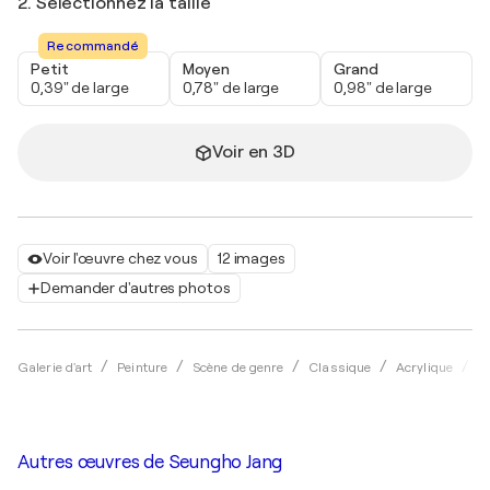
2. Sélectionnez la taille
Recommandé
Petit
Moyen
Grand
0,39" de large
0,78" de large
0,98" de large
Voir en 3D
Voir l'œuvre chez vous
12 images
Demander d'autres photos
Galerie d'art
Peinture
Scène de genre
Classique
Acrylique
S
Autres œuvres de
Seungho Jang