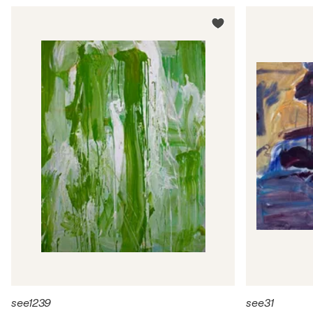
see1239
see31