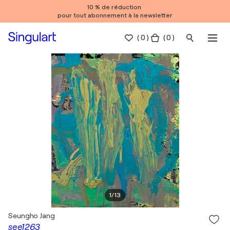
10 % de réduction
pour tout abonnement à la newsletter
(
0
)
( 0 )
1
/
13
Seungho Jang
see1263