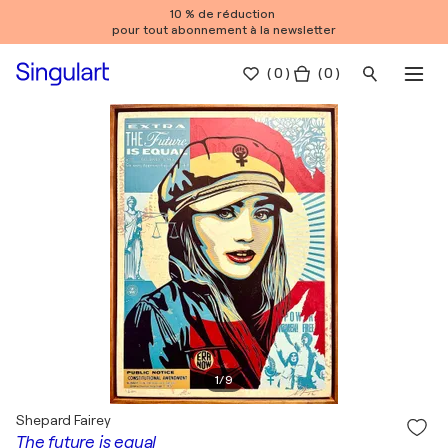
10 % de réduction
pour tout abonnement à la newsletter
(
0
)
( 0 )
1
/
9
Shepard Fairey
The future is equal