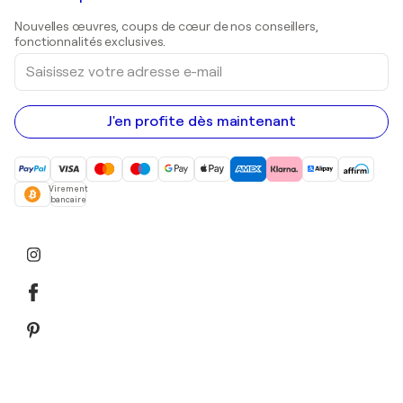
Estampes
Sculptures
Nouvelles œuvres, coups de cœur de nos conseillers,
Peintures acryliques
fonctionnalités exclusives.
Saisissez
votre
adresse
e-
mail
J'en profite dès maintenant
Virement
bancaire