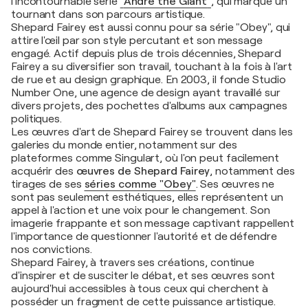
l'incontournable série
"
Andre the Giant
"
, qui marque un
tournant dans son parcours artistique.
Shepard Fairey est aussi connu pour sa série "Obey", qui
attire l'œil par son style percutant et son message
engagé. Actif depuis plus de trois décennies, Shepard
Fairey a su diversifier son travail, touchant à la fois à l'art
de rue et au design graphique. En 2003, il fonde Studio
Number One, une agence de design ayant travaillé sur
divers projets, des pochettes d'albums aux campagnes
politiques.
Les œuvres d'art de Shepard Fairey se trouvent dans les
galeries du monde entier, notamment sur des
plateformes comme Singulart, où l'on peut facilement
acquérir des
œuvres de Shepard Fairey
, notamment des
tirages de ses
séries comme "Obey"
. Ses œuvres ne
sont pas seulement esthétiques, elles représentent un
appel à l'action et une voix pour le changement. Son
imagerie frappante et son message captivant rappellent
l'importance de questionner l'autorité et de défendre
nos convictions.
Shepard Fairey, à travers ses créations, continue
d'inspirer et de susciter le débat, et ses œuvres sont
aujourd'hui accessibles à tous ceux qui cherchent à
posséder un fragment de cette puissance artistique.