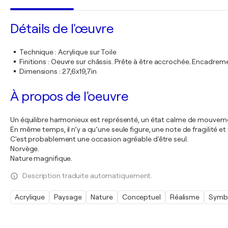
Détails de l'œuvre
Technique
:
Acrylique sur Toile
Finitions
:
Oeuvre sur châssis. Prête à être accrochée. Encadre
Dimensions
:
27,6x19,7in
À propos de l'oeuvre
Un équilibre harmonieux est représenté, un état calme de mouvement
En même temps, il n’y a qu’une seule figure, une note de fragilité et
C'est probablement une occasion agréable d'être seul.
Norvège.
Nature magnifique.
Description traduite automatiquement.
Acrylique
Paysage
Nature
Conceptuel
Réalisme
Symb