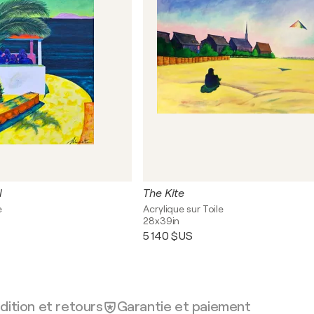
l
The Kite
e
Acrylique sur Toile
28x39in
5 140 $US
dition et retours
Garantie et paiement