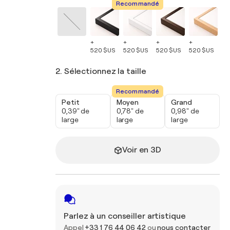
Recommandé
+
+
+
+
+
520 $US
520 $US
520 $US
520 $US
52
2. Sélectionnez la taille
Recommandé
Petit
Moyen
Grand
0,39" de
0,78" de
0,98" de
large
large
large
Voir en 3D
Parlez à un conseiller artistique
Appel
+33 1 76 44 06 42
ou
nous contacter