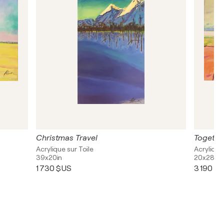
Christmas Travel
Together
Acrylique sur Toile
Acrylique
39x20in
20x28in
1 730 $US
3 190 $