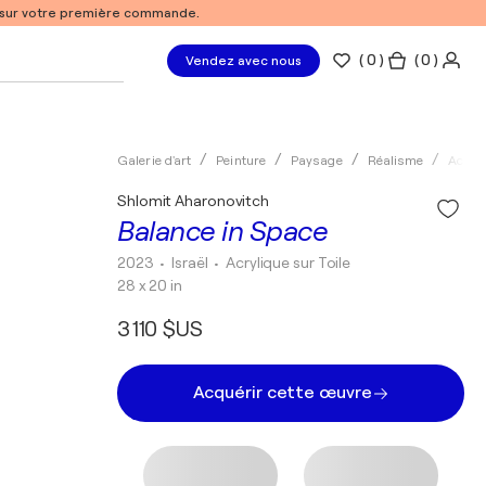
% sur votre première commande.
(
0
)
( 0 )
Vendez avec nous
Galerie d'art
Peinture
Paysage
Réalisme
Acryli
Shlomit Aharonovitch
Balance in Space
2023
• Israël
•
Acrylique sur Toile
28 x 20 in
3 110 $US
Acquérir cette œuvre