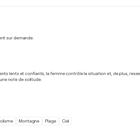
ment sur demande.
s lents et confiants, la femme contrôle la situation et, de plus, res
 une note de solitude.
olisme
Montagne
Plage
Ciel