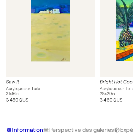
Saw It
Bright Hot Coo
Acrylique sur Toile
Acrylique sur Toil
31x16in
28x20in
3 450 $US
3 460 $US
Information
Perspective des galeries
Expé