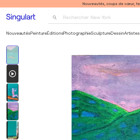
Nouveautés, coups de cœur, t
Rechercher 
New York
Photographie
Nouveautés
Peinture
Éditions
Photographie
Sculpture
Dessin
Artistes
Pop Art
Pablo Picasso