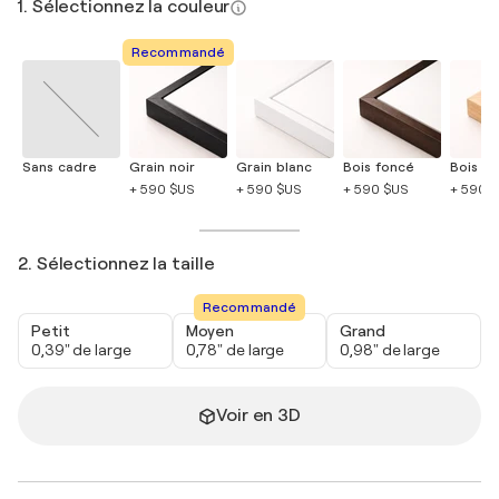
1. Sélectionnez la couleur
Recommandé
Sans cadre
Grain noir
Grain blanc
Bois foncé
Bois cla
+ 590 $US
+ 590 $US
+ 590 $US
+ 590 
2. Sélectionnez la taille
Recommandé
Petit
Moyen
Grand
0,39" de large
0,78" de large
0,98" de large
Voir en 3D