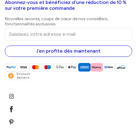
Galeries d'art en France
Abonnez-vous et bénéficiez d’une réduction de 10 %
Peintures de paysage
Shepard Fairey
Galeries d'art en Belgique
sur votre première commande
Estampes
Sculptures
Nouvelles œuvres, coups de cœur de nos conseillers,
Peintures acryliques
fonctionnalités exclusives.
Saisissez
votre
adresse
e-
mail
J'en profite dès maintenant
Virement
bancaire