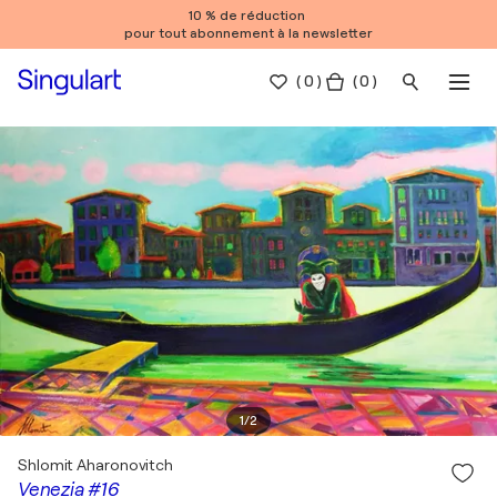
10 % de réduction
pour tout abonnement à la newsletter
(
0
)
( 0 )
1
/
2
Shlomit Aharonovitch
Venezia #16