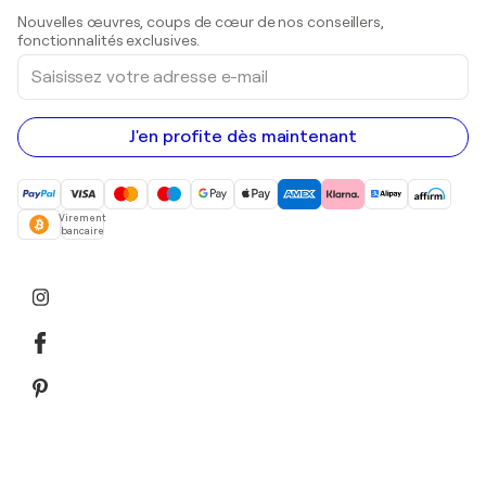
Sculptures
Nouvelles œuvres, coups de cœur de nos conseillers,
Peintures acryliques
fonctionnalités exclusives.
Saisissez
votre
adresse
e-
mail
J'en profite dès maintenant
Virement
bancaire