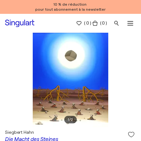
10 % de réduction
pour tout abonnement à la newsletter
(
0
)
( 0 )
1
/
2
Siegbert Hahn
Die Macht des Steines