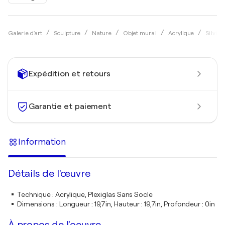
Galerie d'art
Sculpture
Nature
Objet mural
Acrylique
Silvia 
Expédition et retours
Garantie et paiement
Information
Détails de l'œuvre
Technique
:
Acrylique, Plexiglas Sans Socle
Dimensions
:
Longueur : 19,7in, Hauteur : 19,7in, Profondeur : 0in
À propos de l'oeuvre