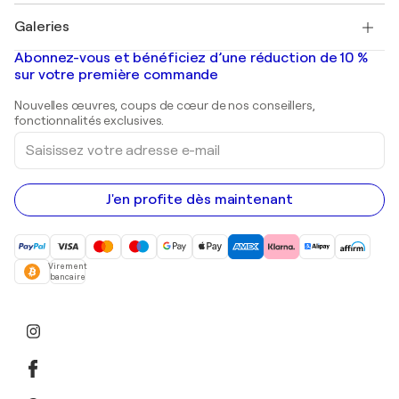
Tableaux à vendre
Salvador Dalí
Galeries
Tableaux abstraits à vendre
Banksy
Peintures à l'huile
Mr. Brainwash
Galeries d'art en France
Abonnez-vous et bénéficiez d’une réduction de 10 %
Peintures de paysage
Shepard Fairey
Galeries d'art en Belgique
sur votre première commande
Estampes
Sculptures
Nouvelles œuvres, coups de cœur de nos conseillers,
Peintures acryliques
fonctionnalités exclusives.
Saisissez
votre
adresse
e-
mail
J'en profite dès maintenant
Virement
bancaire