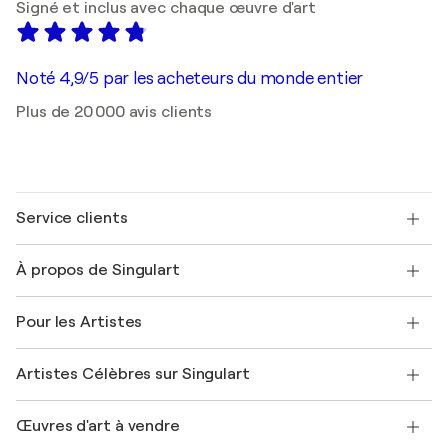
Signé et inclus avec chaque œuvre d'art
Noté 4,9/5 par les acheteurs du monde entier
Plus de 20 000 avis clients
Service clients
Nous contacter
À propos de Singulart
Expédition
Politique de retour
A propos de nous
Témoignages de clients
Pour les Artistes
FAQ
Offrir une carte cadeau
Sociétés affiliées
Rejoignez notre programme commercial
Rejoindre Singulart en tant qu'artiste
Nos artistes
Mon compte
Artistes Célèbres sur Singulart
Se connecter en tant qu'Artiste
Magazine Singulart
Protection acheteur
Emplois
+33 1 76 44 06 42
Henri Matisse
Découvrez une sélection d'art original
Œuvres d'art à vendre
Marc Chagall
Pablo Picasso