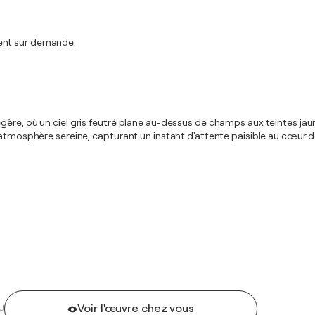
ment sur demande.
ère, où un ciel gris feutré plane au-dessus de champs aux teintes jaun
 atmosphère sereine, capturant un instant d'attente paisible au cœur de
Voir l'œuvre chez vous
U