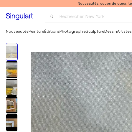
Nouveautés, coups de cœur, t
Rechercher 
New York
Photographie
Nouveautés
Peinture
Éditions
Photographie
Sculpture
Dessin
Artistes
Pop Art
Pablo Picasso