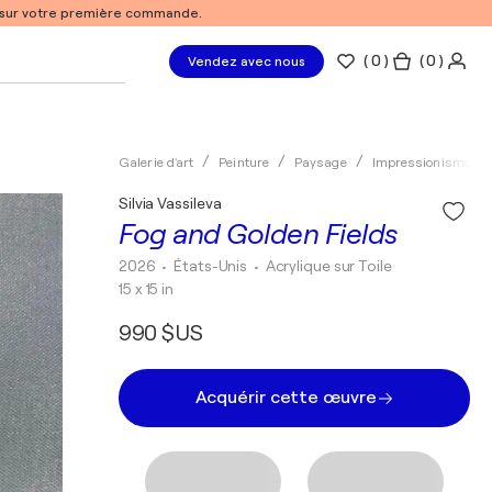
% sur votre première commande.
(
0
)
( 0 )
Vendez avec nous
Galerie d'art
Peinture
Paysage
Impressionisme
Silvia Vassileva
Fog and Golden Fields
2026
• États-Unis
•
Acrylique sur Toile
15 x 15 in
990 $US
Acquérir cette œuvre