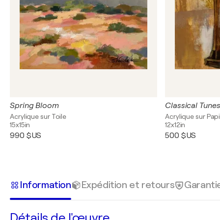
Spring Bloom
Classical Tunes 
Acrylique sur Toile
Acrylique sur Pap
15x15in
12x12in
990 $US
500 $US
Information
Expédition et retours
Garanti
Détails de l'œuvre