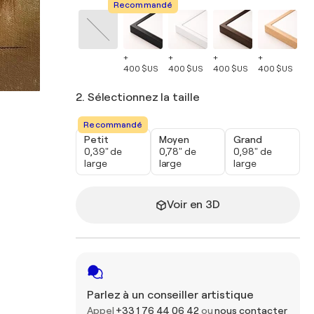
Recommandé
+
+
+
+
+
400 $US
400 $US
400 $US
400 $US
40
2. Sélectionnez la taille
Recommandé
Petit
Moyen
Grand
0,39" de
0,78" de
0,98" de
large
large
large
Voir en 3D
Parlez à un conseiller artistique
Appel
+33 1 76 44 06 42
ou
nous contacter