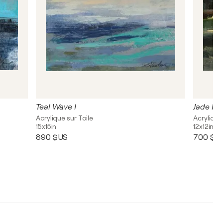
Teal Wave I
Jade Riv
Acrylique sur Toile
Acrylique
15x15in
12x12in
890 $US
700 $U