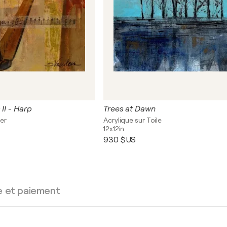
II - Harp
Trees at Dawn
ier
Acrylique sur Toile
12x12in
930 $US
e et paiement