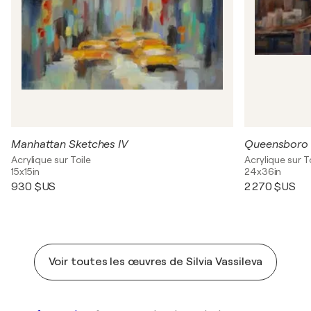
Manhattan Sketches IV
Queensboro 
Acrylique sur Toile
Acrylique sur T
15x15in
24x36in
930 $US
2 270 $US
Voir toutes les œuvres de Silvia Vassileva