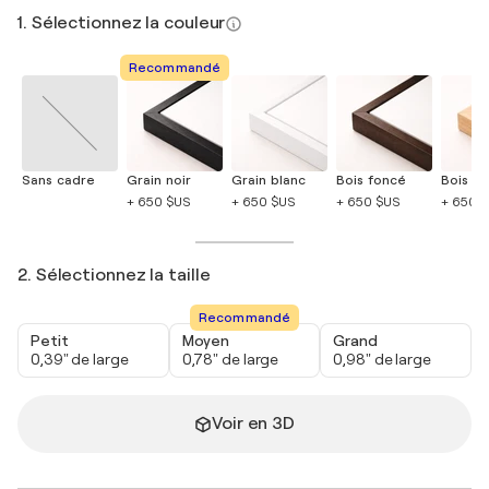
1. Sélectionnez la couleur
Recommandé
Sans cadre
Grain noir
Grain blanc
Bois foncé
Bois cla
+ 650 $US
+ 650 $US
+ 650 $US
+ 650 
2. Sélectionnez la taille
Recommandé
Petit
Moyen
Grand
0,39" de large
0,78" de large
0,98" de large
Voir en 3D