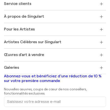
Service clients
Nous contacter
À propos de Singulart
Expédition
Politique de retour
A propos de nous
Témoignages de clients
Pour les Artistes
FAQ
Offrir une carte cadeau
Sociétés affiliées
Rejoignez notre programme commercial
Rejoindre Singulart en tant qu'artiste
Nos artistes
Mon compte
Artistes Célèbres sur Singulart
Se connecter en tant qu'Artiste
Magazine Singulart
Protection acheteur
Emplois
+33 1 76 44 06 42
Henri Matisse
Découvrez une sélection d'art original
Œuvres d'art à vendre
Marc Chagall
Pablo Picasso
Tableaux à vendre
Salvador Dalí
Galeries
Tableaux abstraits à vendre
Banksy
Peintures à l'huile
Mr. Brainwash
Galeries d'art en France
Abonnez-vous et bénéficiez d’une réduction de 10 %
Peintures de paysage
Shepard Fairey
Galeries d'art en Belgique
sur votre première commande
Estampes
Sculptures
Nouvelles œuvres, coups de cœur de nos conseillers,
Peintures acryliques
fonctionnalités exclusives.
Saisissez
votre
adresse