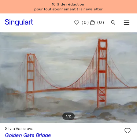
10 % de réduction
pour tout abonnement à la newsletter
(
0
)
( 0 )
1
/
2
Silvia Vassileva
Golden Gate Bridge