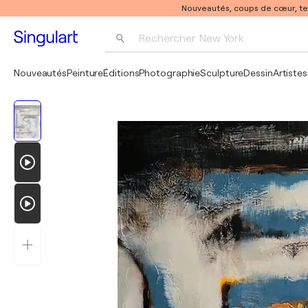
Nouveautés, coups de cœur, t
Rechercher 
New York
Photographie
Nouveautés
Peinture
Éditions
Photographie
Sculpture
Dessin
Artistes
Pop Art
Pablo Picasso