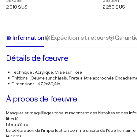
39x39in
39x39in
2 010 $US
2 250 $US
Information
Expédition et retours
Garanti
Détails de l'œuvre
Technique
:
Acrylique, Craie sur Toile
Finitions
:
Oeuvre sur châssis. Prête à être accrochée. Encadre
Dimensions
:
47,2x39,4in
À propos de l'oeuvre
Masques et maquillages tribaux racontent des histoires et des info
liberté.
Libre d'être.
La célébration de l’imperfection comme unicité de l’être humain, en
le corps.