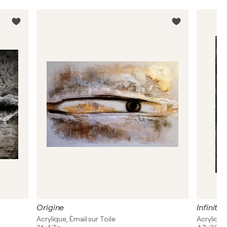
Origine
Infinita
Acrylique, Émail sur Toile
Acrylique,