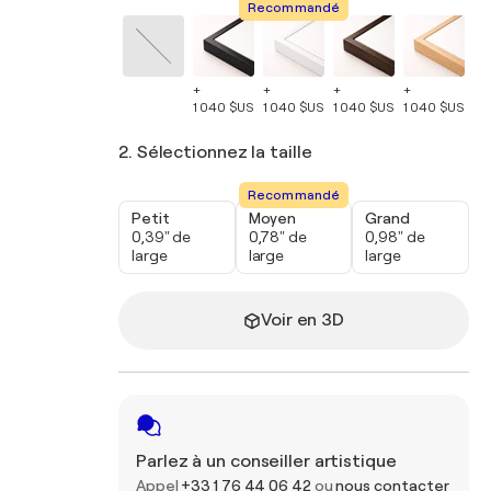
Recommandé
+
+
+
+
+
1 040 $US
1 040 $US
1 040 $US
1 040 $US
1 
2. Sélectionnez la taille
Recommandé
Petit
Moyen
Grand
0,39" de
0,78" de
0,98" de
large
large
large
Voir en 3D
Parlez à un conseiller artistique
Appel
+33 1 76 44 06 42
ou
nous contacter