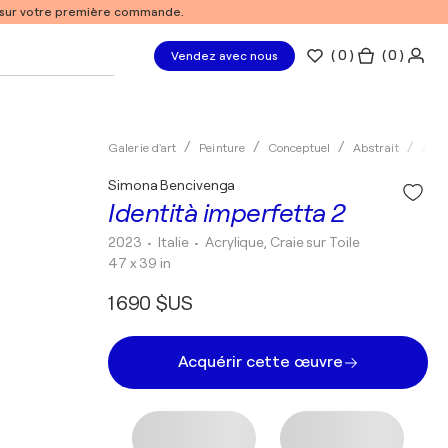
% sur votre première commande.
(
0
)
( 0 )
Vendez avec nous
Galerie d'art
Peinture
Conceptuel
Abstrait
Acry
Simona Bencivenga
Identità imperfetta 2
2023
• Italie
•
Acrylique, Craie sur Toile
47 x 39 in
1 690 $US
Acquérir cette œuvre