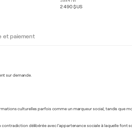
39x47in
2 490 $US
e et paiement
ment sur demande.
rmations culturelles parfois comme un marqueur social, tandis que mon 
 contradiction délibérée avec l’appartenance sociale à laquelle font s