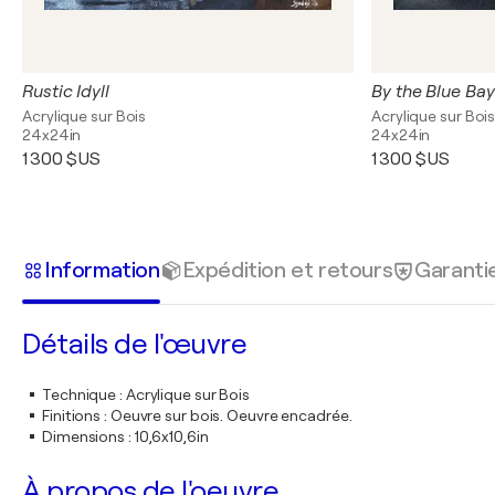
Rustic Idyll
By the Blue Bay
Acrylique sur Bois
Acrylique sur Boi
24x24in
24x24in
1 300 $US
1 300 $US
Information
Expédition et retours
Garanti
Détails de l'œuvre
Technique
:
Acrylique sur Bois
Finitions
:
Oeuvre sur bois. Oeuvre encadrée.
Dimensions
:
10,6x10,6in
À propos de l'oeuvre