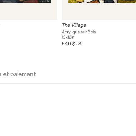
The Village
s
Acrylique sur Bois
12x12in
540 $US
e et paiement