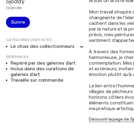
Sjoddy
Je suis un artiste is
Islande
Mon travail s'inspire
changeante de l'Island
Suivre
cachent dans les viei
par la nature et la 
précis, mes peinture
CATÉGORIES D'ARTISTES
sentiment d'apparte
Le choix des collectionneurs
À travers des formes
RÉFÉRENCES
harmonieuse, je cher
Repéré par des galeries d'art
contemplation. Mes p
Inclus dans des curations de
et extérieurs, invita
galeries d'art
émotion plutôt qu'à u
Travaille sur commande
Le lien entre l'homm
villages de pêcheurs 
horizons côtiers évoq
éléments constituent
ma pratique artistiqu
Découvrir la page de S