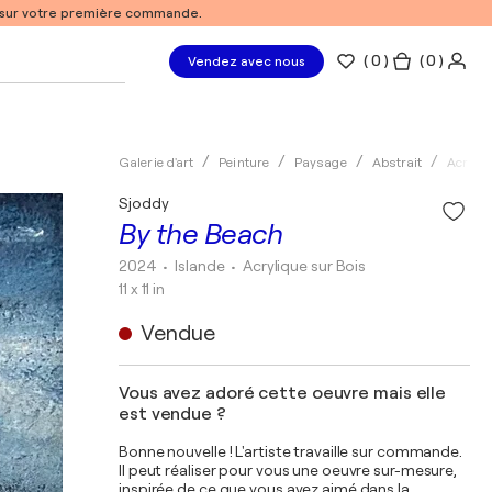
% sur votre première commande.
(
0
)
( 0 )
Vendez avec nous
Galerie d'art
Peinture
Paysage
Abstrait
Acryliq
Sjoddy
By the Beach
2024
• Islande
•
Acrylique sur Bois
11 x 11 in
Vendue
Vous avez adoré cette oeuvre mais elle
est vendue ?
Bonne nouvelle ! L'artiste travaille sur commande.
Il peut réaliser pour vous une oeuvre sur-mesure,
inspirée de ce que vous avez aimé dans la