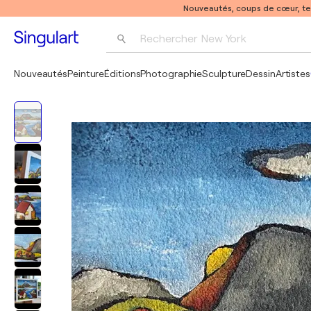
Nouveautés, coups de cœur, t
Rechercher 
New York
Photographie
Nouveautés
Peinture
Éditions
Photographie
Sculpture
Dessin
Artistes
Pop Art
Pablo Picasso