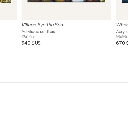
Village Bye the Sea
Where 
Acrylique sur Bois
Acrylique
12x12in
16x16in
540 $US
670 $U