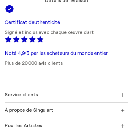
Détails de livraison
Certificat d'authenticité
Signé et inclus avec chaque œuvre d'art
Noté 4,9/5 par les acheteurs du monde entier
Plus de 20 000 avis clients
Service clients
Nous contacter
À propos de Singulart
Expédition
Politique de retour
A propos de nous
Témoignages de clients
Pour les Artistes
FAQ
Offrir une carte cadeau
Sociétés affiliées