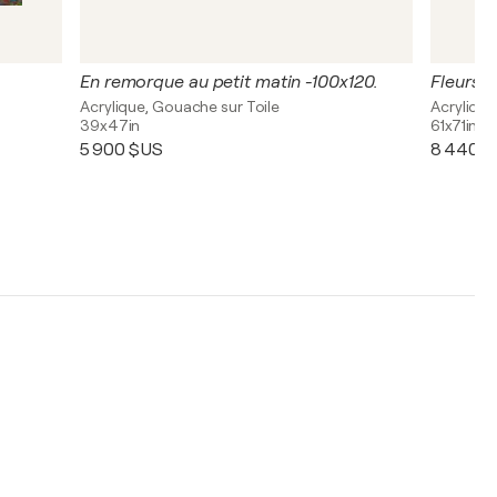
En remorque au petit matin -100x120.
Fleurs s
Acrylique, Gouache sur Toile
Acrylique
39x47in
61x71in
5 900 $US
8 440 