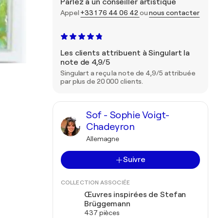
Parlez à un conseiller artistique
Appel
+33 1 76 44 06 42
ou
nous contacter
Les clients attribuent à Singulart la
note de 4,9/5
Singulart a reçu la note de 4,9/5 attribuée
par plus de 20 000 clients.
Sof - Sophie Voigt-
Chadeyron
Allemagne
Suivre
COLLECTION ASSOCIÉE
Œuvres inspirées de Stefan
Brüggemann
437 pièces