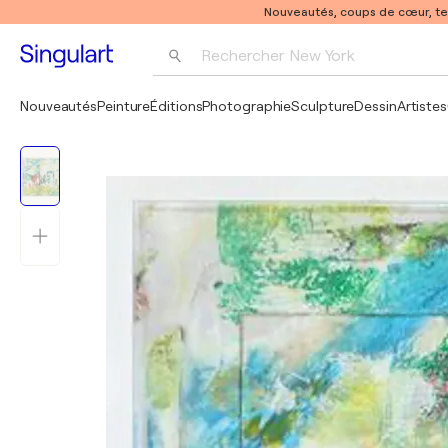
Nouveautés, coups de cœur, t
Rechercher 
New York
Photographie
Nouveautés
Peinture
Éditions
Photographie
Sculpture
Dessin
Artistes
Pop Art
Pablo Picasso