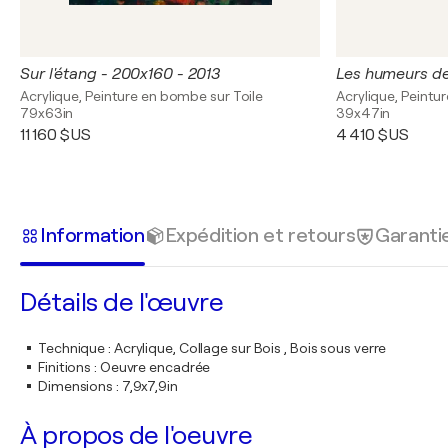
Sur l'étang - 200x160 - 2013
Les humeurs de
Acrylique, Peinture en bombe sur Toile
Acrylique, Peintu
79x63in
39x47in
11 160 $US
4 410 $US
Information
Expédition et retours
Garanti
Détails de l'œuvre
Technique
:
Acrylique, Collage sur Bois , Bois sous verre
Finitions
:
Oeuvre encadrée
Dimensions
:
7,9x7,9in
À propos de l'oeuvre