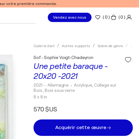
% sur votre première commande.
(
0
)
( 0 )
Vendez avec nous
Galerie d'art
Autres supports
Scène de genre
Semi
Sof - Sophie Voigt-Chadeyron
Une petite baraque -
20x20 -2021
2021
• Allemagne
•
Acrylique, Collage sur
Bois , Bois sous verre
8 x 8 in
570 $US
Acquérir cette œuvre