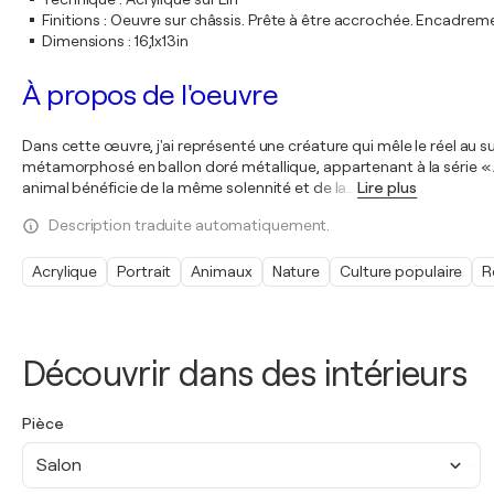
Finitions
:
Oeuvre sur châssis. Prête à être accrochée. Encadre
Dimensions
:
16,1x13in
À propos de l'oeuvre
Dans cette œuvre, j'ai représenté une créature qui mêle le réel au s
métamorphosé en ballon doré métallique, appartenant à la série « A
animal bénéficie de la même solennité et de la
…
Lire plus
Description traduite automatiquement.
Acrylique
Portrait
Animaux
Nature
Culture populaire
R
Découvrir dans des intérieurs
Pièce
Salon