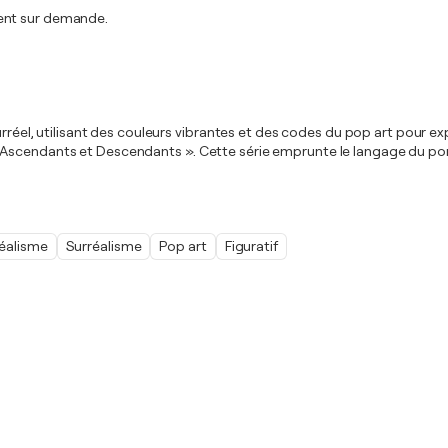
ment sur demande.
urréel, utilisant des couleurs vibrantes et des codes du pop art pour exp
scendants et Descendants ». Cette série emprunte le langage du portra
éalisme
Surréalisme
Pop art
Figuratif