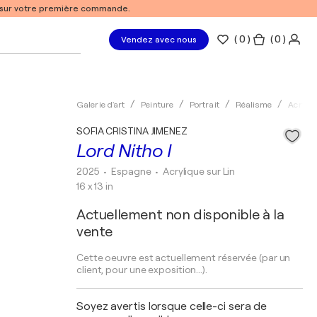
% sur votre première commande.
(
0
)
( 0 )
Vendez avec nous
Galerie d'art
Peinture
Portrait
Réalisme
Acryliq
SOFIA CRISTINA JIMENEZ
Lord Nitho I
2025
• Espagne
•
Acrylique sur Lin
16 x 13 in
Actuellement non disponible à la
vente
Cette oeuvre est actuellement réservée (par un
client, pour une exposition...).
Soyez avertis lorsque celle-ci sera de