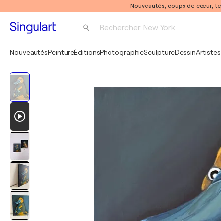
Nouveautés, coups de cœur, t
Rechercher 
New York
Photographie
Nouveautés
Peinture
Éditions
Photographie
Sculpture
Dessin
Artistes
Pop Art
Pablo Picasso