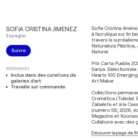
SOFIA CRISTINA JIMENEZ
Sofía Cristina Jimén
à l'acrylique sur lin b
Espagne
travers le surréalisme
Naturaleza Plástica
Suivre
Natural.
Prix Carta Puebla 20
RÉFÉRENCES
Sanya. Sélectionnée
Inclus dans des curations de
Hearts 100 Emerging
galeries d'art
Art Maker.
Travaille sur commande
Collections permane
Cromática (Tolède). 
Zabaleta et à la Cas
(numéro 56, 2026, éd
Magazine et Koones
Collabore avec des ga
Découvrir la page de S