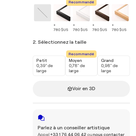
Recommandé
+
+
+
+
+
780 $US
780 $US
780 $US
780 $US
78
2. Sélectionnez la taille
Recommandé
Petit
Moyen
Grand
0,39" de
0,78" de
0,98" de
large
large
large
Voir en 3D
Parlez à un conseiller artistique
Appel
+33 1 76 44 06 42
ou
nous contacter