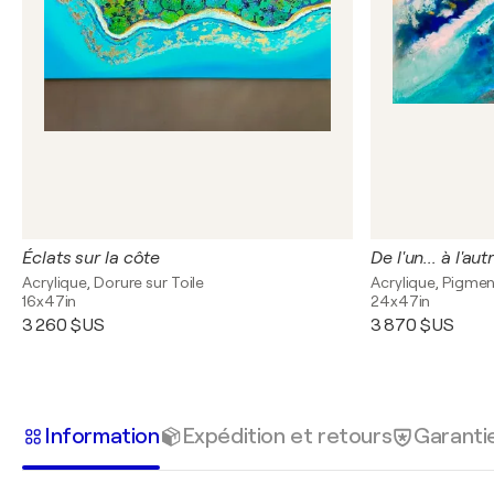
Éclats sur la côte
De l'un... à l'aut
Acrylique, Dorure sur Toile
Acrylique, Pigmen
16x47in
24x47in
3 260 $US
3 870 $US
Information
Expédition et retours
Garanti