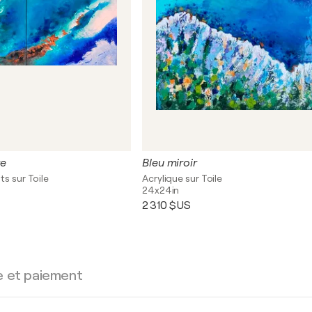
re
Bleu miroir
ts sur Toile
Acrylique sur Toile
24x24in
2 310 $US
e et paiement