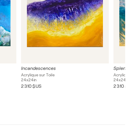
Incandescences
Splende
Acrylique sur Toile
Acrylique
24x24in
24x24in
2 310 $US
2 310 $