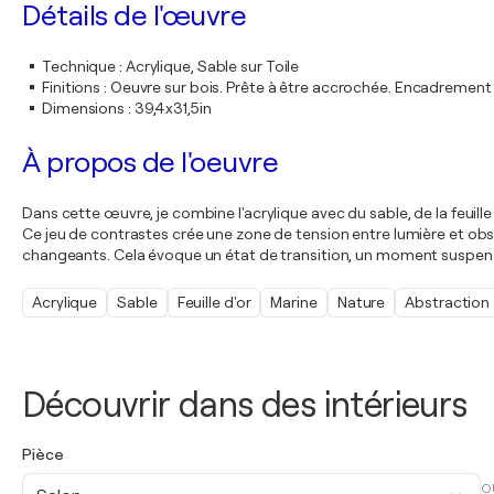
Détails de l'œuvre
Technique
:
Acrylique, Sable sur Toile
Finitions
:
Oeuvre sur bois. Prête à être accrochée. Encadremen
Dimensions
:
39,4x31,5in
À propos de l'oeuvre
Dans cette œuvre, je combine l'acrylique avec du sable, de la feuille d
Ce jeu de contrastes crée une zone de tension entre lumière et obscu
changeants. Cela évoque un état de transition, un moment suspend
Acrylique
Sable
Feuille d'or
Marine
Nature
Abstraction
Découvrir dans des intérieurs
Pièce
O