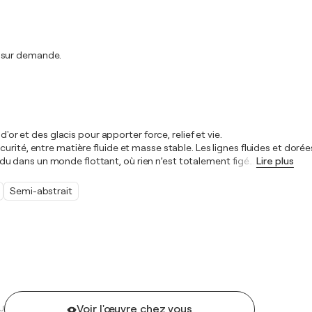
t sur demande.
'or et des glacis pour apporter force, relief et vie.
rité, entre matière fluide et masse stable. Les lignes fluides et dorées
u dans un monde flottant, où rien n’est totalement figé
…
Lire plus
Semi-abstrait
Voir l'œuvre chez vous
U