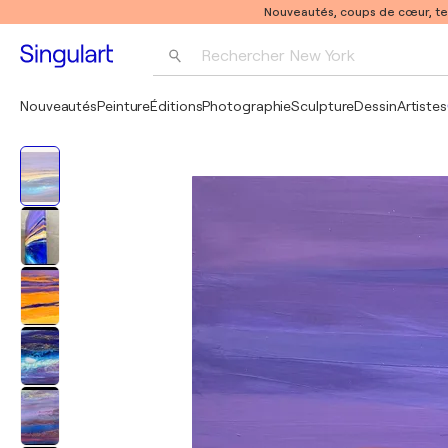
Nouveautés, coups de cœur, t
Rechercher 
New York
Photographie
Nouveautés
Peinture
Éditions
Photographie
Sculpture
Dessin
Artistes
Pop Art
Pablo Picasso