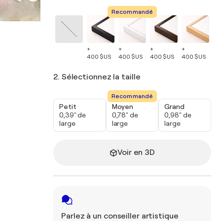
Recommandé
+
+
+
+
+
400 $US
400 $US
400 $US
400 $US
40
2. Sélectionnez la taille
Recommandé
Petit
Moyen
Grand
0,39" de
0,78" de
0,98" de
large
large
large
Voir en 3D
Parlez à un conseiller artistique