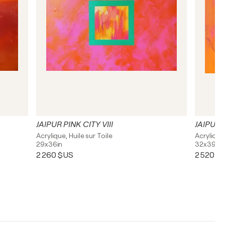
JAIPUR PINK CITY VIII
JAIPUR 
Acrylique, Huile sur Toile
Acrylique,
29x36in
32x39in
2 260 $US
2 520 $