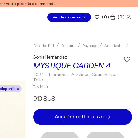
% sur votre première commande.
(
0
)
( 0 )
Vendez avec nous
Galerie d'art
Peinture
Paysage
Art oriental
Acry
Sonia Hernández
MYSTIQUE GARDEN 4
2024
• Espagne
•
Acrylique, Gouache sur
Toile
11 x 14 in
disponible
910 $US
Acquérir cette œuvre