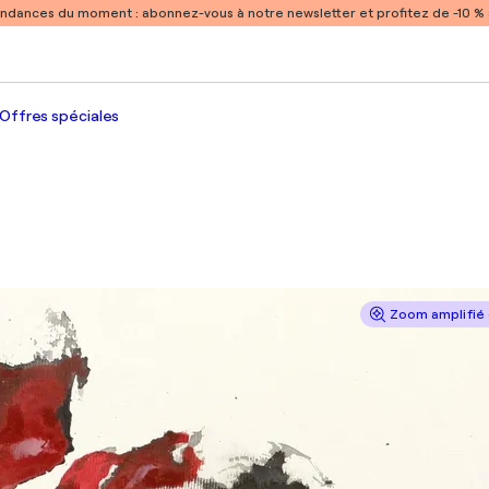
endances du moment :
abonnez-vous à notre newsletter et profitez de -10 
Offres spéciales
Zoom amplifié 