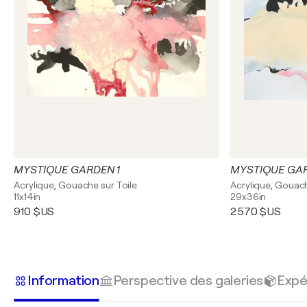
MYSTIQUE GARDEN 1
MYSTIQUE GA
Acrylique, Gouache sur Toile
Acrylique, Gouach
11x14in
29x36in
910 $US
2 570 $US
Information
Perspective des galeries
Expé