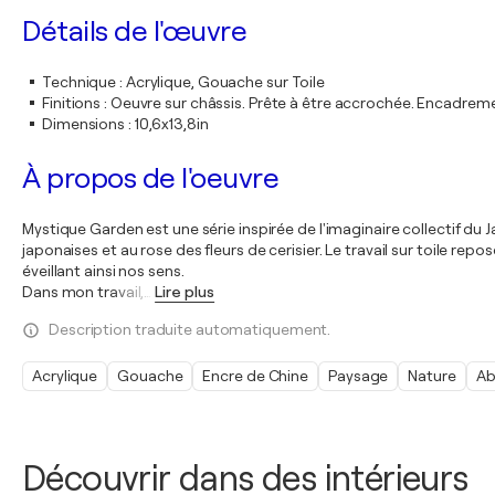
Détails de l'œuvre
Technique
:
Acrylique, Gouache sur Toile
Finitions
:
Oeuvre sur châssis. Prête à être accrochée. Encadre
Dimensions
:
10,6x13,8in
À propos de l'oeuvre
Mystique Garden est une série inspirée de l'imaginaire collectif d
japonaises et au rose des fleurs de cerisier. Le travail sur toile rep
éveillant ainsi nos sens.
Dans mon travail,
…
Lire plus
Description traduite automatiquement.
Acrylique
Gouache
Encre de Chine
Paysage
Nature
Ab
Découvrir dans des intérieurs