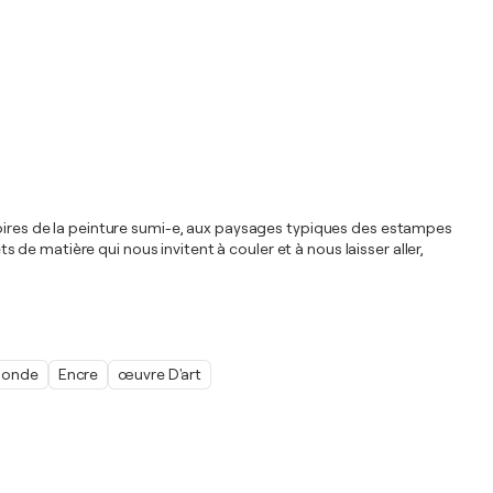
 noires de la peinture sumi-e, aux paysages typiques des estampes
s de matière qui nous invitent à couler et à nous laisser aller,
onde
Encre
œuvre D'art