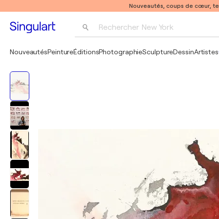
Nouveautés, coups de cœur, t
Rechercher 
New York
Photographie
Nouveautés
Peinture
Éditions
Photographie
Sculpture
Dessin
Artistes
Pop Art
Pablo Picasso