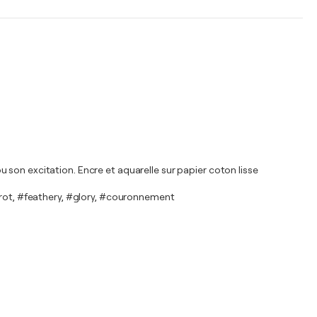
 son excitation. Encre et aquarelle sur papier coton lisse
arrot, #feathery, #glory, #couronnement