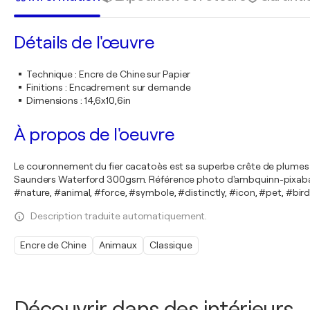
Détails de l'œuvre
Technique
:
Encre de Chine sur Papier
Finitions
:
Encadrement sur demande
Dimensions
:
14,6x10,6in
À propos de l'oeuvre
Le couronnement du fier cacatoès est sa superbe crête de plumes qu
Saunders Waterford 300gsm. Référence photo d'ambquinn-pixaba
#nature, #animal, #force, #symbole, #distinctly, #icon, #pet, #bir
Description traduite automatiquement.
Encre de Chine
Animaux
Classique
Découvrir dans des intérieurs