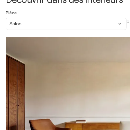
Pièce
O
Salon