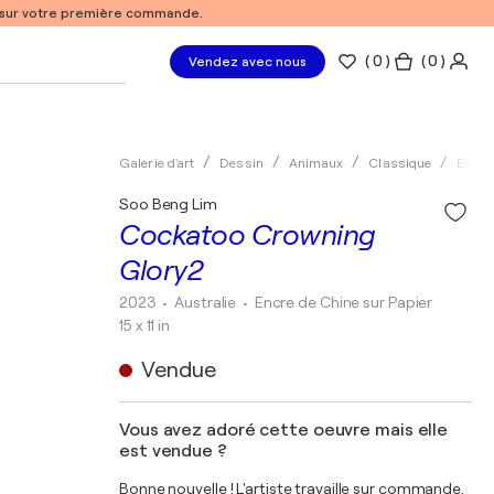
% sur votre première commande.
(
0
)
( 0 )
Vendez avec nous
Galerie d'art
Dessin
Animaux
Classique
Encre
Soo Beng Lim
Cockatoo Crowning
Glory2
2023
• Australie
•
Encre de Chine sur Papier
15 x 11 in
Vendue
Vous avez adoré cette oeuvre mais elle
est vendue ?
Bonne nouvelle ! L'artiste travaille sur commande.