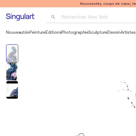
Nouveautés, coups de cœur, t
Rechercher 
New York
Photographie
Nouveautés
Peinture
Éditions
Photographie
Sculpture
Dessin
Artistes
Pop Art
Pablo Picasso