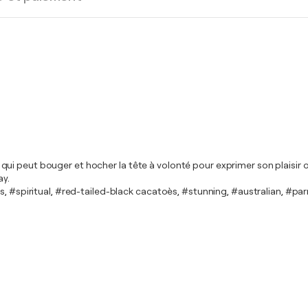
i peut bouger et hocher la tête à volonté pour exprimer son plaisir ou
y.
ds, #spiritual, #red-tailed-black cacatoès, #stunning, #australian, #p