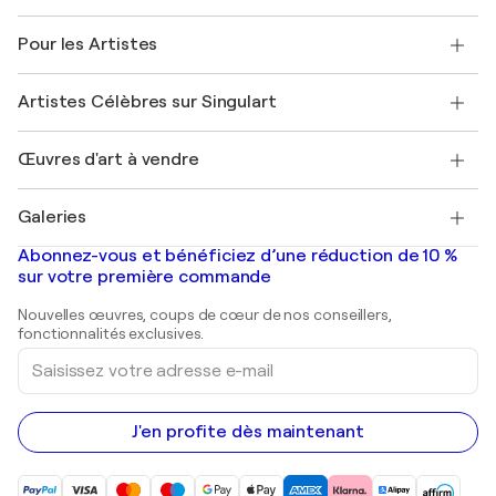
Politique de retour
A propos de nous
Témoignages de clients
Pour les Artistes
FAQ
Offrir une carte cadeau
Sociétés affiliées
Rejoignez notre programme commercial
Rejoindre Singulart en tant qu'artiste
Nos artistes
Mon compte
Artistes Célèbres sur Singulart
Se connecter en tant qu'Artiste
Magazine Singulart
Protection acheteur
Emplois
+33 1 76 44 06 42
Henri Matisse
Découvrez une sélection d'art original
Œuvres d'art à vendre
Marc Chagall
Pablo Picasso
Tableaux à vendre
Salvador Dalí
Galeries
Tableaux abstraits à vendre
Banksy
Peintures à l'huile
Mr. Brainwash
Galeries d'art en France
Abonnez-vous et bénéficiez d’une réduction de 10 %
Peintures de paysage
Shepard Fairey
Galeries d'art en Belgique
sur votre première commande
Estampes
Sculptures
Nouvelles œuvres, coups de cœur de nos conseillers,
Peintures acryliques
fonctionnalités exclusives.
Saisissez
votre
adresse
e-
mail
J'en profite dès maintenant