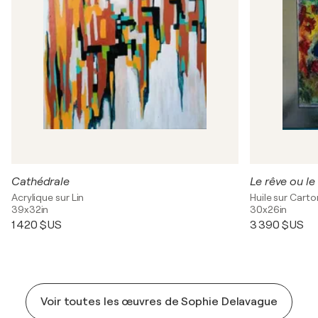
Cathédrale
Le rêve ou l
Acrylique sur Lin
Huile sur Carto
39x32in
30x26in
1 420 $US
3 390 $US
Voir toutes les œuvres de Sophie Delavague