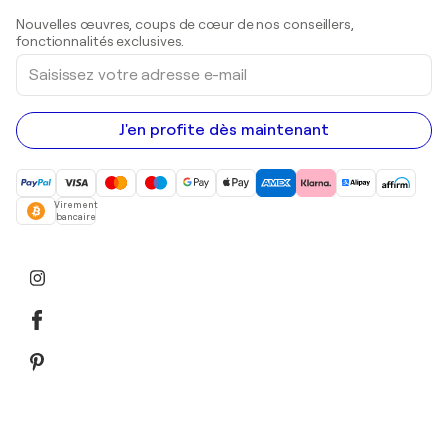
Sculptures
Nouvelles œuvres, coups de cœur de nos conseillers,
Peintures acryliques
fonctionnalités exclusives.
Saisissez
votre
adresse
e-
mail
J'en profite dès maintenant
Virement
bancaire