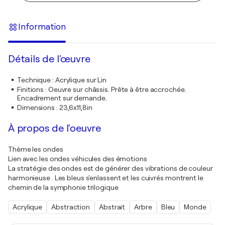
Information
Détails de l'œuvre
Technique
:
Acrylique sur Lin
Finitions
:
Oeuvre sur châssis. Prête à être accrochée.
Encadrement sur demande.
Dimensions
:
23,6x11,8in
À propos de l'oeuvre
Thème les ondes
Lien avec les ondes véhicules des émotions
La stratégie des ondes est de générer des vibrations de couleur
harmonieuse . Les bleus s'enlassent et les cuivrés montrent le
chemin de la symphonie trilogique
Acrylique
Abstraction
Abstrait
Arbre
Bleu
Monde