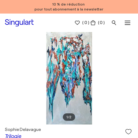
10 % de réduction
pour tout abonnement à la newsletter
(
0
)
( 0 )
1
/
2
Sophie Delavague
Trilogie