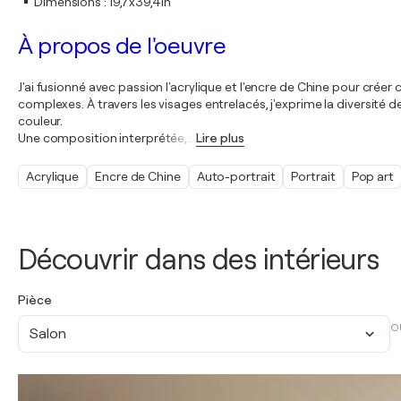
Dimensions
:
19,7x39,4in
À propos de l'oeuvre
J'ai fusionné avec passion l'acrylique et l'encre de Chine pour crée
complexes. À travers les visages entrelacés, j'exprime la diversité d
couleur.
Une composition interprétée,
…
Lire plus
Acrylique
Encre de Chine
Auto-portrait
Portrait
Pop art
Découvrir dans des intérieurs
Pièce
O
Salon