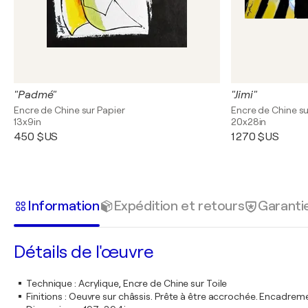
"Padmé"
"Jimi"
Encre de Chine sur Papier
Encre de Chine su
13x9in
20x28in
450 $US
1 270 $US
Information
Expédition et retours
Garanti
Détails de l'œuvre
Technique
:
Acrylique, Encre de Chine sur Toile
Finitions
:
Oeuvre sur châssis. Prête à être accrochée. Encadre