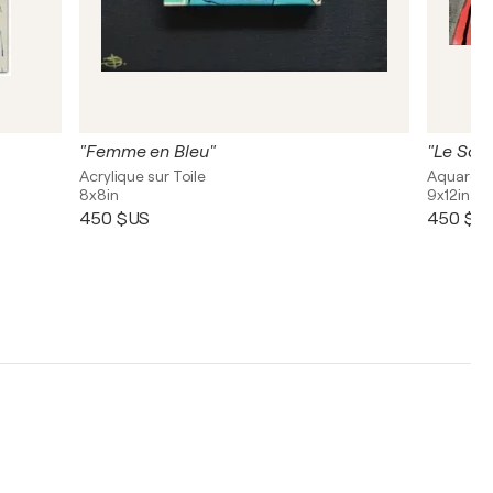
"Femme en Bleu"
"Le Souv
Acrylique sur Toile
Aquarelle
8x8in
9x12in
450 $US
450 $U