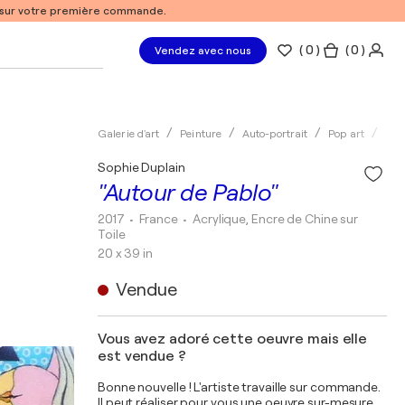
% sur votre première commande.
(
0
)
( 0 )
Vendez avec nous
Galerie d'art
Peinture
Auto-portrait
Pop art
Acr
Sophie Duplain
"Autour de Pablo"
2017
• France
•
Acrylique, Encre de Chine sur
Toile
20 x 39 in
Vendue
Vous avez adoré cette oeuvre mais elle
est vendue ?
Bonne nouvelle ! L'artiste travaille sur commande.
Il peut réaliser pour vous une oeuvre sur-mesure,