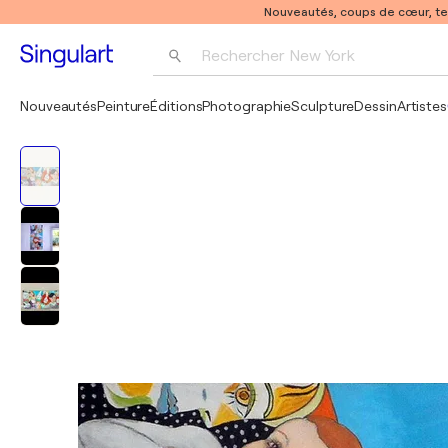
Nouveautés, coups de cœur, t
Rechercher 
New York
Photographie
Nouveautés
Peinture
Éditions
Photographie
Sculpture
Dessin
Artistes
Pop Art
Pablo Picasso