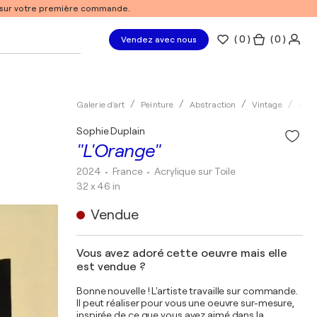
% sur votre première commande.
(
0
)
( 0 )
Vendez avec nous
Galerie d'art
Peinture
Abstraction
Vintage
Acry
Sophie Duplain
"L'Orange"
2024
• France
•
Acrylique sur Toile
32 x 46 in
Vendue
Vous avez adoré cette oeuvre mais elle
est vendue ?
Bonne nouvelle ! L'artiste travaille sur commande.
Il peut réaliser pour vous une oeuvre sur-mesure,
inspirée de ce que vous avez aimé dans la