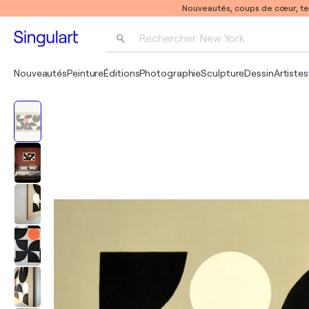
Nouveautés, coups de cœur, t
Rechercher 
New York
Photographie
Nouveautés
Peinture
Éditions
Photographie
Sculpture
Dessin
Artistes
Pop Art
Pablo Picasso