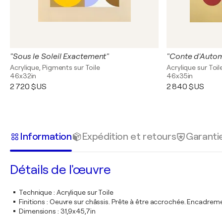
"Sous le Soleil Exactement"
"Conte d'Auto
Acrylique, Pigments sur Toile
Acrylique sur Toil
46x32in
46x35in
2 720 $US
2 840 $US
Information
Expédition et retours
Garanti
Détails de l'œuvre
Technique
:
Acrylique sur Toile
Finitions
:
Oeuvre sur châssis. Prête à être accrochée. Encadre
Dimensions
:
31,9x45,7in