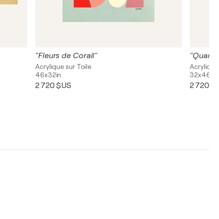
"Fleurs de Corail"
"Quand 
Acrylique sur Toile
Acrylique
46x32in
32x46in
2 720 $US
2 720 $