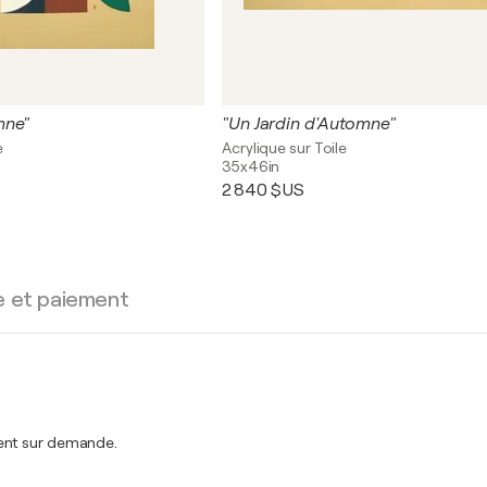
mne"
"Un Jardin d'Automne"
e
Acrylique sur Toile
35x46in
2 840 $US
e et paiement
ment sur demande.