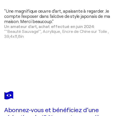
"Une magnifique œuvre d’art, apaisante à regarder. Je
compte l'exposer dans l'alcôve de style japonais de ma
maison. Merci beaucoup."
Un amateur d'art, achat effectué en juin 2024:
""Beauté Sauvage"",
Acrylique, Encre de Chine sur Toile
,
39,4x11,8in
SOPHIE DUPLAIN
"Ramage 1P"
510 $US
Faire une offre
Acquérir
Abonnez-vous et bénéficiez d’une