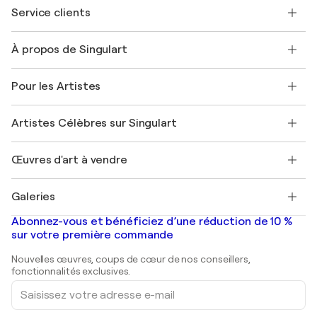
Service clients
Nous contacter
À propos de Singulart
Expédition
Politique de retour
A propos de nous
Témoignages de clients
Pour les Artistes
FAQ
Offrir une carte cadeau
Sociétés affiliées
Rejoignez notre programme commercial
Rejoindre Singulart en tant qu'artiste
Nos artistes
Mon compte
Artistes Célèbres sur Singulart
Se connecter en tant qu'Artiste
Magazine Singulart
Protection acheteur
Emplois
+33 1 76 44 06 42
Henri Matisse
Découvrez une sélection d'art original
Œuvres d'art à vendre
Marc Chagall
Pablo Picasso
Tableaux à vendre
Salvador Dalí
Galeries
Tableaux abstraits à vendre
Banksy
Peintures à l'huile
Mr. Brainwash
Galeries d'art en France
Abonnez-vous et bénéficiez d’une réduction de 10 %
Peintures de paysage
Shepard Fairey
Galeries d'art en Belgique
sur votre première commande
Estampes
Sculptures
Nouvelles œuvres, coups de cœur de nos conseillers,
Peintures acryliques
fonctionnalités exclusives.
Saisissez
votre
adresse