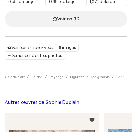
0,59" de large
0,98" de large
1,37" de large
Voir en 3D
Voir l'œuvre chez vous
6 images
Demander d'autres photos
Galerie d'art
Édition
Paysage
Figuratif
Sérigraphie
Sophie D
Autres œuvres de
Sophie Duplain