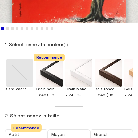
1. Sélectionnez la couleur
Recommandé
Sans cadre
Grain noir
Grain blanc
Bois foncé
Bois cla
+ 240 $US
+ 240 $US
+ 240 $US
+ 240 
2. Sélectionnez la taille
Recommandé
Petit
Moyen
Grand