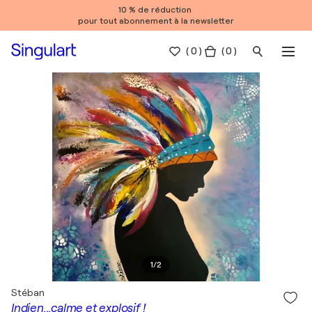
10 % de réduction
pour tout abonnement à la newsletter
(
0
)
( 0 )
1
/
2
Stéban
Indien...calme et explosif !