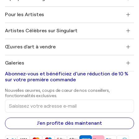
Politique de retour
A propos de nous
Témoignages de clients
Pour les Artistes
FAQ
Offrir une carte cadeau
Sociétés affiliées
Rejoignez notre programme commercial
Rejoindre Singulart en tant qu'artiste
Nos artistes
Mon compte
Artistes Célèbres sur Singulart
Se connecter en tant qu'Artiste
Magazine Singulart
Protection acheteur
Emplois
+33 1 76 44 06 42
Henri Matisse
Découvrez une sélection d'art original
Œuvres d'art à vendre
Marc Chagall
Pablo Picasso
Tableaux à vendre
Salvador Dalí
Galeries
Tableaux abstraits à vendre
Banksy
Peintures à l'huile
Mr. Brainwash
Galeries d'art en France
Abonnez-vous et bénéficiez d’une réduction de 10 %
Peintures de paysage
Shepard Fairey
Galeries d'art en Belgique
sur votre première commande
Estampes
Sculptures
Nouvelles œuvres, coups de cœur de nos conseillers,
Peintures acryliques
fonctionnalités exclusives.
Saisissez
votre
adresse
e-
mail
J'en profite dès maintenant