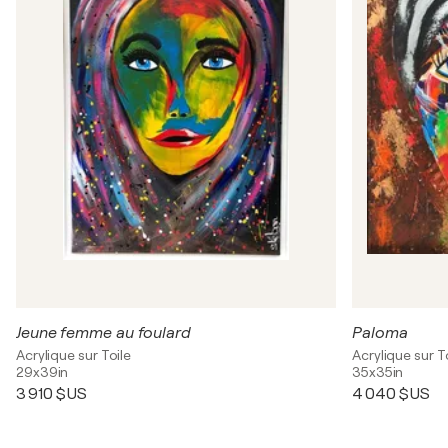
Jeune femme au foulard
Paloma
Acrylique sur Toile
Acrylique sur T
29x39in
35x35in
3 910 $US
4 040 $US