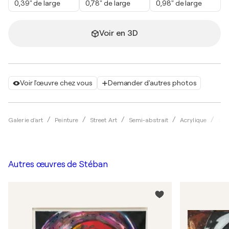
0,39" de large
0,78" de large
0,98" de large
Voir en 3D
Voir l'œuvre chez vous
Demander d'autres photos
Galerie d'art
Peinture
Street Art
Semi-abstrait
Acrylique
Sté
Autres œuvres de
Stéban