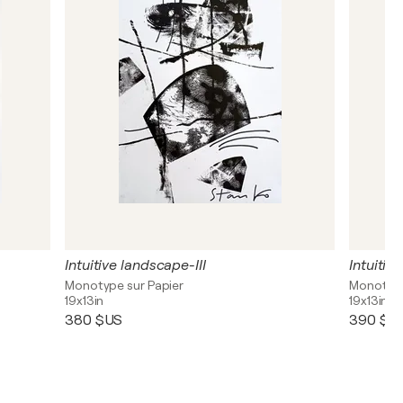
Intuitive landscape-III
Intuitiv
Monotype sur Papier
Monotype
19x13in
19x13in
380 $US
390 $U