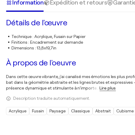
Information
Expédition et retours
Garanti
Détails de l'œuvre
Technique
:
Acrylique, Fusain sur Papier
Finitions
:
Encadrement sur demande
Dimensions
:
13,8x19,7in
À propos de l'oeuvre
Dans cette œuvre vibrante, j'ai canalisé mes émotions les plus prof
bat dans la géométrie abstraite et les lignes brutes et expressives
présence dynamique et stimulante à n’importe
…
Lire plus
Description traduite automatiquement.
Acrylique
Fusain
Paysage
Classique
Abstrait
Cubisme