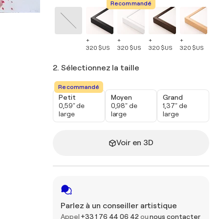
Recommandé
+
+
+
+
+
320 $US
320 $US
320 $US
320 $US
32
2. Sélectionnez la taille
Recommandé
Petit
Moyen
Grand
0,59" de
0,98" de
1,37" de
large
large
large
Voir en 3D
Parlez à un conseiller artistique
Appel
+33 1 76 44 06 42
ou
nous contacter