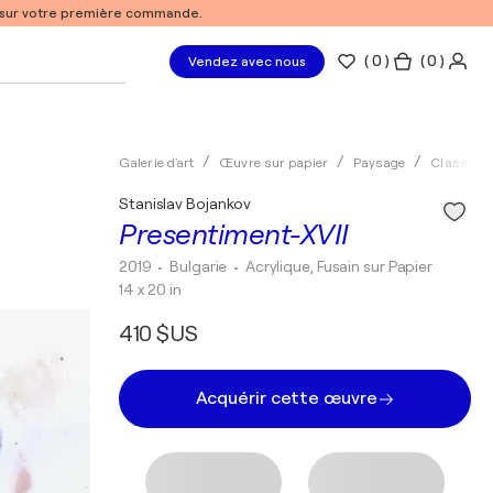
% sur votre première commande.
(
0
)
( 0 )
Vendez avec nous
Galerie d'art
Œuvre sur papier
Paysage
Classiqu
Stanislav Bojankov
Presentiment-XVII
2019
• Bulgarie
•
Acrylique, Fusain sur Papier
14 x 20 in
410 $US
Acquérir cette œuvre