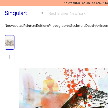
Nouveautés, coups de cœur, t
Rechercher 
New York
Photographie
Nouveautés
Peinture
Éditions
Photographie
Sculpture
Dessin
Artistes
Pop Art
Pablo Picasso