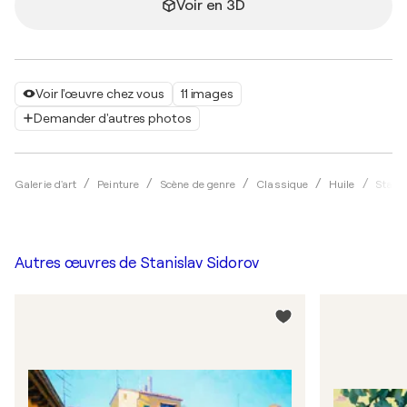
Voir en 3D
Voir l'œuvre chez vous
11 images
Demander d'autres photos
Galerie d'art
Peinture
Scène de genre
Classique
Huile
Stanis
Autres œuvres de
Stanislav Sidorov