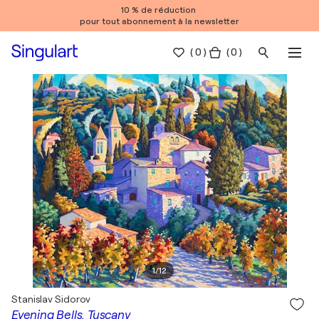
10 % de réduction
pour tout abonnement à la newsletter
(
0
)
( 0 )
1
/
12
Stanislav Sidorov
Evening Bells. Tuscany