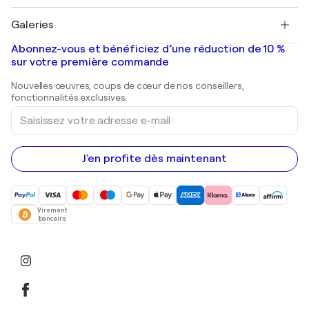
Pablo Picasso
Tableaux à vendre
Salvador Dalí
Galeries
Tableaux abstraits à vendre
Banksy
Peintures à l'huile
Mr. Brainwash
Galeries d'art en France
Abonnez-vous et bénéficiez d’une réduction de 10 %
Peintures de paysage
Shepard Fairey
Galeries d'art en Belgique
sur votre première commande
Estampes
Sculptures
Nouvelles œuvres, coups de cœur de nos conseillers,
Peintures acryliques
fonctionnalités exclusives.
Saisissez
votre
adresse
e-
mail
J'en profite dès maintenant
Virement
bancaire