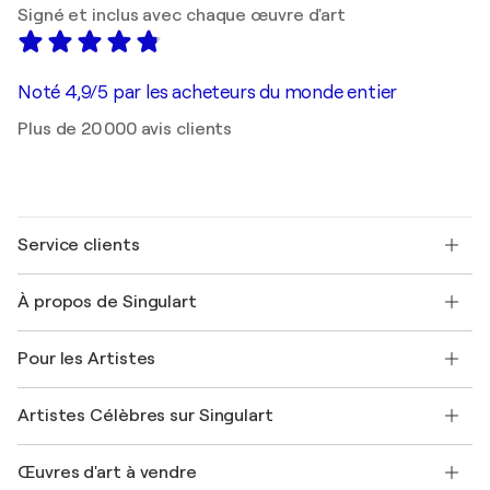
Signé et inclus avec chaque œuvre d'art
Noté 4,9/5 par les acheteurs du monde entier
Plus de 20 000 avis clients
Service clients
Nous contacter
À propos de Singulart
Expédition
Politique de retour
A propos de nous
Témoignages de clients
Pour les Artistes
FAQ
Offrir une carte cadeau
Sociétés affiliées
Rejoignez notre programme commercial
Rejoindre Singulart en tant qu'artiste
Nos artistes
Mon compte
Artistes Célèbres sur Singulart
Se connecter en tant qu'Artiste
Magazine Singulart
Protection acheteur
Emplois
+33 1 76 44 06 42
Henri Matisse
Découvrez une sélection d'art original
Œuvres d'art à vendre
Marc Chagall