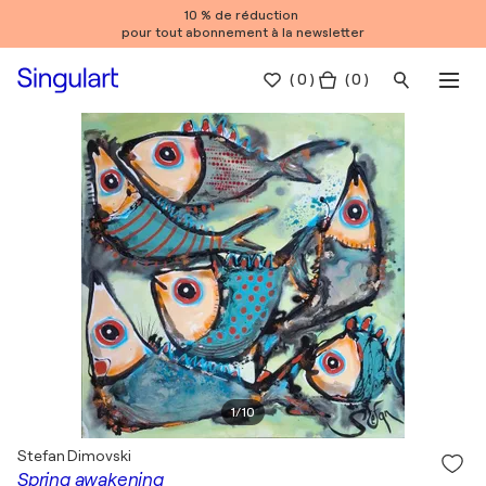
10 % de réduction
pour tout abonnement à la newsletter
(
0
)
( 0 )
1
/
10
Stefan Dimovski
Spring awakening