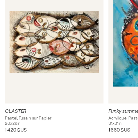
CLASTER
Funky summ
Pastel, Fusain sur Papier
Acrylique, Paste
20x28in
31x31in
1 420 $US
1 660 $US