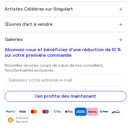
Sociétés affiliées
Rejoignez notre programme commercial
Rejoindre Singulart en tant qu'artiste
Nos artistes
Mon compte
Artistes Célèbres sur Singulart
Se connecter en tant qu'Artiste
Magazine Singulart
Protection acheteur
Emplois
+33 1 76 44 06 42
Henri Matisse
Découvrez une sélection d'art original
Œuvres d'art à vendre
Marc Chagall
Pablo Picasso
Tableaux à vendre
Salvador Dalí
Galeries
Tableaux abstraits à vendre
Banksy
Peintures à l'huile
Mr. Brainwash
Galeries d'art en France
Abonnez-vous et bénéficiez d’une réduction de 10 %
Peintures de paysage
Shepard Fairey
Galeries d'art en Belgique
sur votre première commande
Estampes
Sculptures
Nouvelles œuvres, coups de cœur de nos conseillers,
Peintures acryliques
fonctionnalités exclusives.
Saisissez
votre
adresse
e-
mail
J'en profite dès maintenant
Virement
bancaire