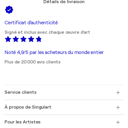
Détails de livraison
Certificat d'authenticité
Signé et inclus avec chaque œuvre d'art
Noté 4,9/5 par les acheteurs du monde entier
Plus de 20 000 avis clients
Service clients
Nous contacter
À propos de Singulart
Expédition
Politique de retour
A propos de nous
Témoignages de clients
Pour les Artistes
FAQ
Offrir une carte cadeau