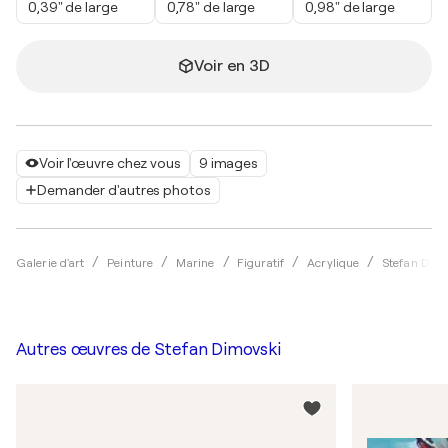
0,39" de large
0,78" de large
0,98" de large
Voir en 3D
Voir l'œuvre chez vous
9 images
Demander d'autres photos
Galerie d'art
Peinture
Marine
Figuratif
Acrylique
Stefan Dim
Autres œuvres de
Stefan Dimovski