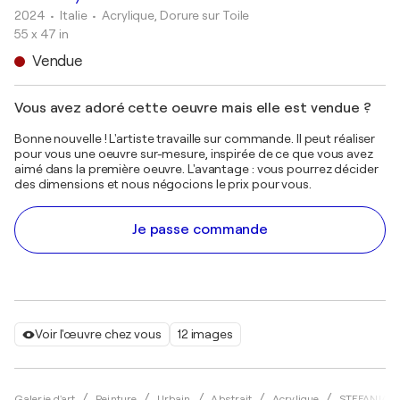
2024
• Italie
•
Acrylique, Dorure sur Toile
55 x 47 in
Vendue
Vous avez adoré cette oeuvre mais elle est vendue ?
Bonne nouvelle ! L'artiste travaille sur commande. Il peut réaliser
pour vous une oeuvre sur-mesure, inspirée de ce que vous avez
aimé dans la première oeuvre. L'avantage : vous pourrez décider
des dimensions et nous négocions le prix pour vous.
Je passe commande
Voir l'œuvre chez vous
12 images
Galerie d'art
Peinture
Urbain
Abstrait
Acrylique
STEFANIA 