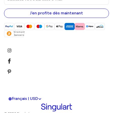
votre
adresse
e-
mail
J'en profite dès maintenant
Virement
bancaire
Français | USD