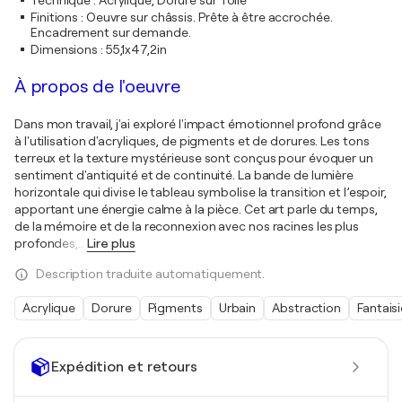
Technique
:
Acrylique, Dorure sur Toile
Finitions
:
Oeuvre sur châssis. Prête à être accrochée.
Encadrement sur demande.
Dimensions
:
55,1x47,2in
À propos de l'oeuvre
Dans mon travail, j'ai exploré l'impact émotionnel profond grâce
à l'utilisation d'acryliques, de pigments et de dorures. Les tons
terreux et la texture mystérieuse sont conçus pour évoquer un
sentiment d'antiquité et de continuité. La bande de lumière
horizontale qui divise le tableau symbolise la transition et l’espoir,
apportant une énergie calme à la pièce. Cet art parle du temps,
de la mémoire et de la reconnexion avec nos racines les plus
profondes,
…
Lire plus
Description traduite automatiquement.
Acrylique
Dorure
Pigments
Urbain
Abstraction
Fantaisi
Expédition et retours