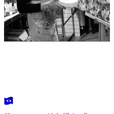
STEFANIA
GAGLIARDI
Vous avez adoré cette oeuvre mais elle est vendue ?
Colten style