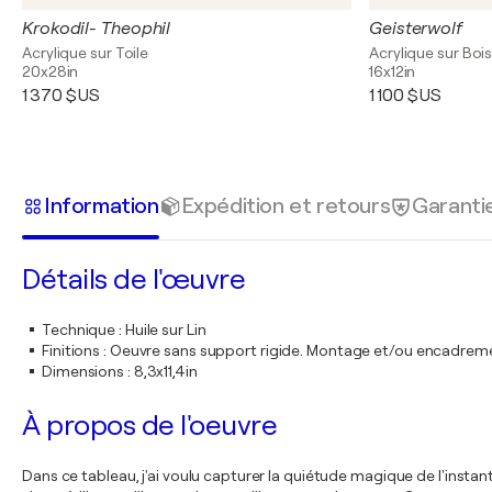
Krokodil- Theophil
Geisterwolf
Acrylique sur Toile
Acrylique sur Boi
20x28in
16x12in
1 370 $US
1 100 $US
Information
Expédition et retours
Garanti
Détails de l'œuvre
Technique
:
Huile sur Lin
Finitions
:
Oeuvre sans support rigide. Montage et/ou encadrem
Dimensions
:
8,3x11,4in
À propos de l'oeuvre
Dans ce tableau, j'ai voulu capturer la quiétude magique de l'instant