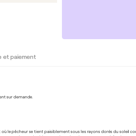
s
e et paiement
ent sur demande.
 où le pêcheur se tient paisiblement sous les rayons dorés du soleil cou