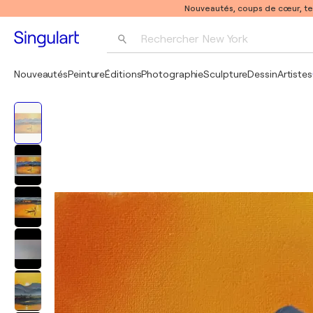
Nouveautés, coups de cœur, t
Rechercher 
New York
Photographie
Nouveautés
Peinture
Éditions
Photographie
Sculpture
Dessin
Artistes
Pop Art
Pablo Picasso