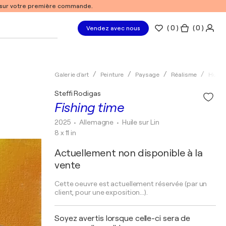
% sur votre première commande.
(
0
)
( 0 )
Vendez avec nous
Galerie d'art
Peinture
Paysage
Réalisme
Huile
Steffi Rodigas
Fishing time
2025
• Allemagne
•
Huile sur Lin
8 x 11 in
Actuellement non disponible à la
vente
Cette oeuvre est actuellement réservée (par un
client, pour une exposition...).
Soyez avertis lorsque celle-ci sera de