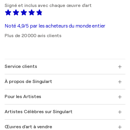
Signé et inclus avec chaque œuvre d'art
Noté 4,9/5 par les acheteurs du monde entier
Plus de 20 000 avis clients
Service clients
Nous contacter
À propos de Singulart
Expédition
Politique de retour
A propos de nous
Témoignages de clients
Pour les Artistes
FAQ
Offrir une carte cadeau
Sociétés affiliées
Rejoignez notre programme commercial
Rejoindre Singulart en tant qu'artiste
Nos artistes
Mon compte
Artistes Célèbres sur Singulart
Se connecter en tant qu'Artiste
Magazine Singulart
Protection acheteur
Emplois
+33 1 76 44 06 42
Henri Matisse
Découvrez une sélection d'art original
Œuvres d'art à vendre
Marc Chagall