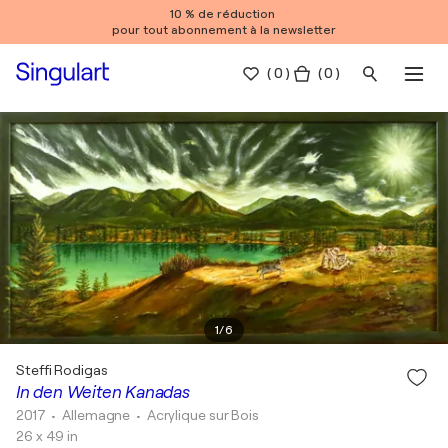
10 % de réduction
pour tout abonnement à la newsletter
(
0
)
( 0 )
1
/
6
Steffi Rodigas
In den Weiten Kanadas
2017
• Allemagne
•
Acrylique sur Bois
26 x 49 in