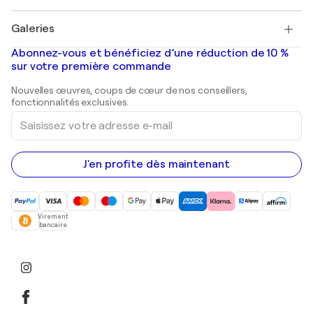
Pablo Picasso
Tableaux à vendre
Salvador Dalí
Galeries
Tableaux abstraits à vendre
Banksy
Peintures à l'huile
Mr. Brainwash
Galeries d'art en France
Abonnez-vous et bénéficiez d’une réduction de 10 %
Peintures de paysage
Shepard Fairey
Galeries d'art en Belgique
sur votre première commande
Estampes
Sculptures
Nouvelles œuvres, coups de cœur de nos conseillers,
Peintures acryliques
fonctionnalités exclusives.
Saisissez
votre
adresse
e-
mail
J'en profite dès maintenant
Virement
bancaire