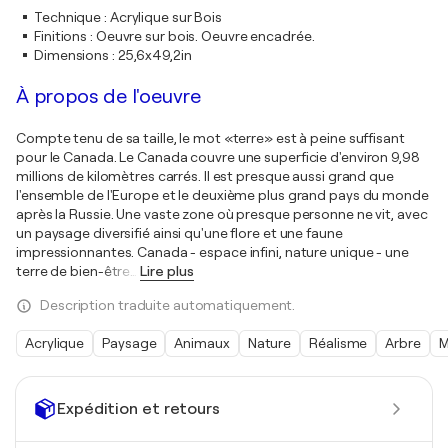
Technique
:
Acrylique sur Bois
Finitions
:
Oeuvre sur bois. Oeuvre encadrée.
Dimensions
:
25,6x49,2in
À propos de l'oeuvre
Compte tenu de sa taille, le mot «terre» est à peine suffisant
pour le Canada. Le Canada couvre une superficie d'environ 9,98
millions de kilomètres carrés. Il est presque aussi grand que
l'ensemble de l'Europe et le deuxième plus grand pays du monde
après la Russie. Une vaste zone où presque personne ne vit, avec
un paysage diversifié ainsi qu'une flore et une faune
impressionnantes. Canada - espace infini, nature unique - une
terre de bien-être
…
Lire plus
Description traduite automatiquement.
Acrylique
Paysage
Animaux
Nature
Réalisme
Arbre
M
Expédition et retours