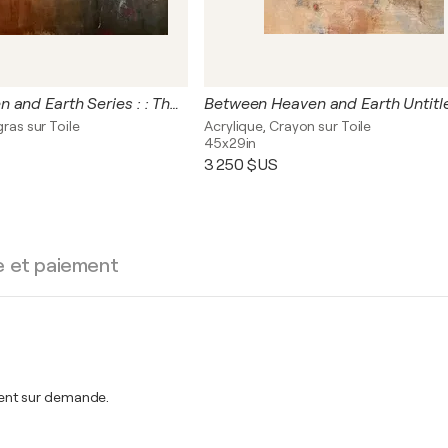
Between Heaven and Earth Series : : The Dreaming
Between Heaven and Earth Untitl
gras sur Toile
Acrylique, Crayon sur Toile
45x29in
3 250 $US
e et paiement
ent sur demande.