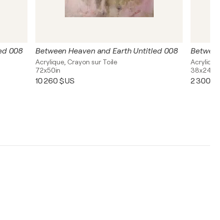
ed 008
Between Heaven and Earth Untitled 008
Acrylique, Crayon sur Toile
Acrylique
72x50in
38x24in
10 260 $US
2 300 $