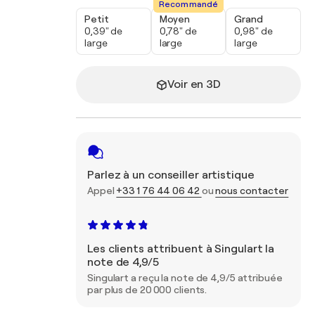
Recommandé
Petit
Moyen
Grand
0,39" de
0,78" de
0,98" de
large
large
large
Voir en 3D
Parlez à un conseiller artistique
Appel
+33 1 76 44 06 42
ou
nous contacter
Les clients attribuent à Singulart la
note de 4,9/5
Singulart a reçu la note de 4,9/5 attribuée
par plus de 20 000 clients.