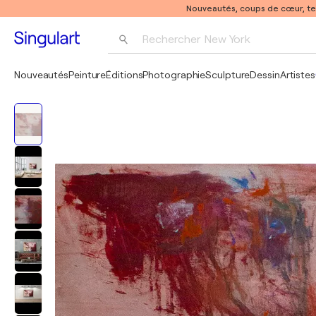
Nouveautés, coups de cœur, t
Rechercher 
New York
Photographie
Nouveautés
Peinture
Éditions
Photographie
Sculpture
Dessin
Artistes
Pop Art
Pablo Picasso