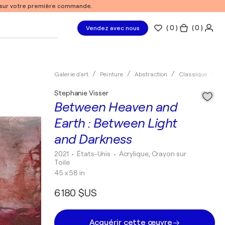
% sur votre première commande.
(
0
)
( 0 )
Vendez avec nous
Galerie d'art
Peinture
Abstraction
Classique
Ac
Stephanie Visser
Between Heaven and
Earth : Between Light
and Darkness
2021
• États-Unis
•
Acrylique, Crayon sur
Toile
45 x 58 in
6 180 $US
Acquérir cette œuvre