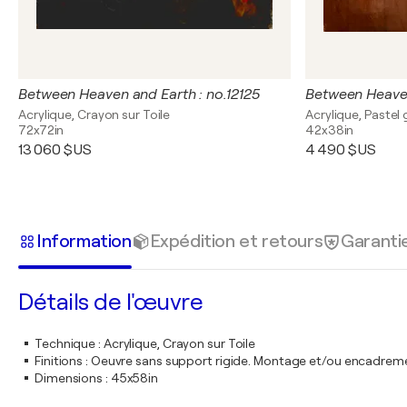
Between Heaven and Earth : no.12125
Acrylique, Crayon sur Toile
Acrylique, Pastel 
72x72in
42x38in
13 060 $US
4 490 $US
Information
Expédition et retours
Garanti
Détails de l'œuvre
Technique
:
Acrylique, Crayon sur Toile
Finitions
:
Oeuvre sans support rigide. Montage et/ou encadrem
Dimensions
:
45x58in