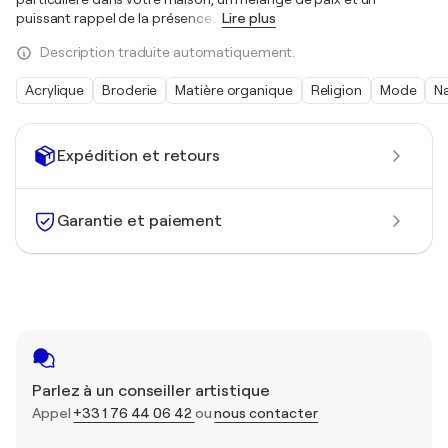
puissant rappel de la présence
…
Lire plus
Description traduite automatiquement.
Acrylique
Broderie
Matière organique
Religion
Mode
N
Expédition et retours
Garantie et paiement
Parlez à un conseiller artistique
Appel
+33 1 76 44 06 42
ou
nous contacter