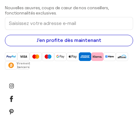
Sculptures
Nouvelles œuvres, coups de cœur de nos conseillers,
Peintures acryliques
fonctionnalités exclusives.
Saisissez
votre
adresse
e-
mail
J'en profite dès maintenant
Virement
bancaire