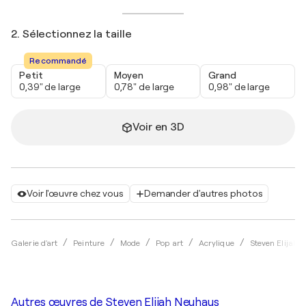
2. Sélectionnez la taille
Recommandé
Petit
Moyen
Grand
0,39" de large
0,78" de large
0,98" de large
Voir en 3D
Voir l'œuvre chez vous
Demander d'autres photos
Galerie d'art
Peinture
Mode
Pop art
Acrylique
Steven Elijah
Autres œuvres de
Steven Elijah Neuhaus