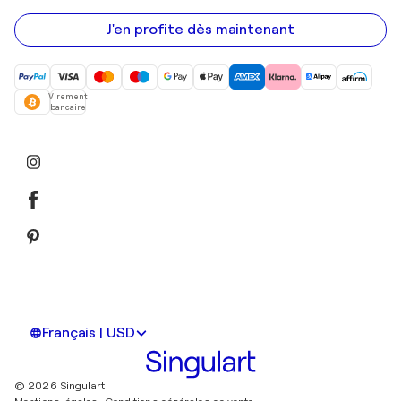
e-
mail
J'en profite dès maintenant
Virement
bancaire
Français | USD
© 2026 Singulart