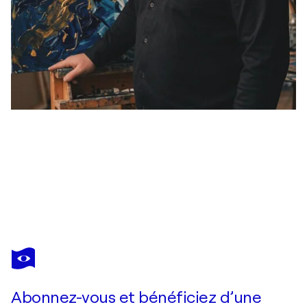
STEVEN ELIJAH NEUHAUS
Der Mann der Symphonie
1 170 $US
Faire une offre
Acquérir
Abonnez-vous et bénéficiez d’une