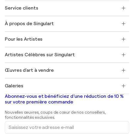
Service clients
Nous contacter
À propos de Singulart
Expédition
Politique de retour
A propos de nous
Témoignages de clients
Pour les Artistes
FAQ
Offrir une carte cadeau
Sociétés affiliées
Rejoignez notre programme commercial
Rejoindre Singulart en tant qu'artiste
Nos artistes
Mon compte
Artistes Célèbres sur Singulart
Se connecter en tant qu'Artiste
Magazine Singulart
Protection acheteur
Emplois
+33 1 76 44 06 42
Henri Matisse
Découvrez une sélection d'art original
Œuvres d'art à vendre
Marc Chagall
Pablo Picasso
Tableaux à vendre
Salvador Dalí
Galeries
Tableaux abstraits à vendre
Banksy
Peintures à l'huile
Mr. Brainwash
Galeries d'art en France
Abonnez-vous et bénéficiez d’une réduction de 10 %
Peintures de paysage
Shepard Fairey
Galeries d'art en Belgique
sur votre première commande
Estampes
Sculptures
Nouvelles œuvres, coups de cœur de nos conseillers,
Peintures acryliques
fonctionnalités exclusives.
Saisissez
votre
adresse