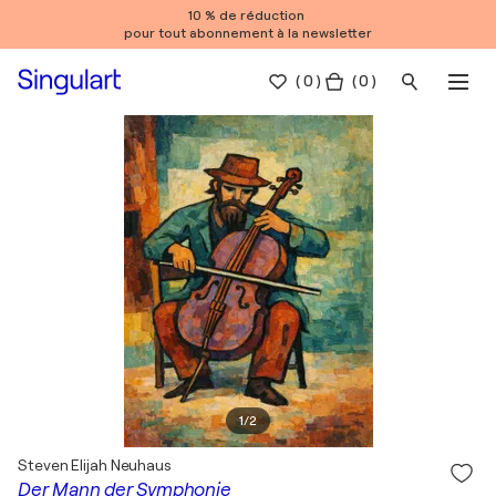
10 % de réduction
pour tout abonnement à la newsletter
(
0
)
( 0 )
1
/
2
Steven Elijah Neuhaus
Der Mann der Symphonie