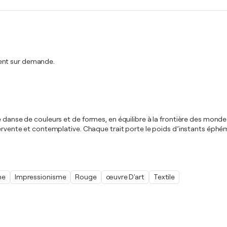
ment sur demande.
e danse de couleurs et de formes, en équilibre à la frontière des mond
 fervente et contemplative. Chaque trait porte le poids d’instants éph
me
Impressionisme
Rouge
œuvre D'art
Textile