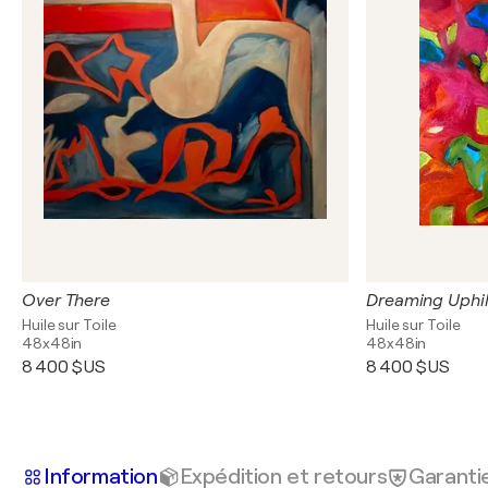
Over There
Dreaming Uphil
Huile sur Toile
Huile sur Toile
48x48in
48x48in
8 400 $US
8 400 $US
Information
Expédition et retours
Garanti