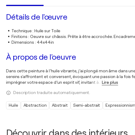
Détails de l'œuvre
Technique
:
Huile sur Toile
Finitions
:
Oeuvre sur châssis. Prête à être accrochée. Encadre
Dimensions
:
44x44in
À propos de l'oeuvre
Dans cette peinture à l’huile vibrante, j’ai plongé mon âme dans un
sereins s'affrontent et conversent, évoquant une passion à la fois
imprégner votre espace d’un esprit vif, invitant à
…
Lire plus
Description traduite automatiquement.
Huile
Abstraction
Abstrait
Semi-abstrait
Expressionnis
Découvrir dans des intérieurs