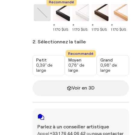
Recommandé
+
+
+
+
+
1 170 $US
1 170 $US
1 170 $US
1 170 $US
1 
2. Sélectionnez la taille
Recommandé
Petit
Moyen
Grand
0,39" de
0,78" de
0,98" de
large
large
large
Voir en 3D
Parlez à un conseiller artistique
Appel
+33 1 76 44 06 42
ou
nous contacter