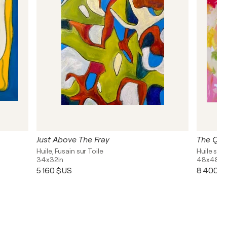
Just Above The Fray
The Qui
Huile, Fusain sur Toile
Huile sur 
34x32in
48x48in
5 160 $US
8 400 $