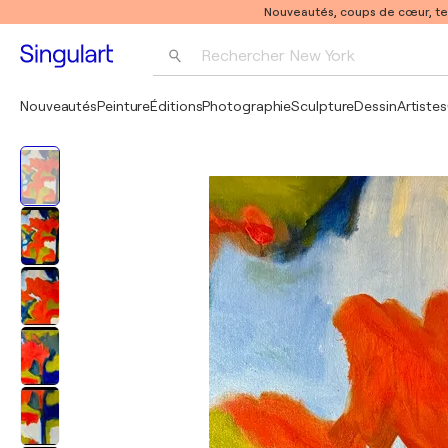
Nouveautés, coups de cœur, t
Rechercher 
New York
Photographie
Nouveautés
Peinture
Éditions
Photographie
Sculpture
Dessin
Artistes
Pop Art
Pablo Picasso