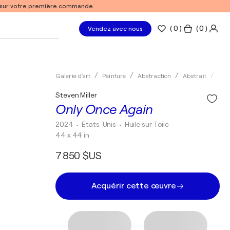
% sur votre première commande.
(
0
)
( 0 )
Vendez avec nous
Galerie d'art
Peinture
Abstraction
Abstrait
Huil
Steven Miller
Only Once Again
2024
• États-Unis
•
Huile sur Toile
44 x 44 in
7 850 $US
Acquérir cette œuvre