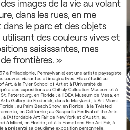
 des images de la vie au volant
ure, dans les rues, en me
dans le parc et des objets
 utilisant des couleurs vives et
itions saisissantes, mes
 de frontières. »
57 à Philadelphie, Pennsylvanie) est une artiste paysagiste
es œuvres vibrantes et imaginatives. Elle a étudié au
f Art, à la Tyler School of Art et à l'Université de
icipé à des expositions au Chihuly Collection Museum et à
St. Petersburg, en Floride ; à l'IDEA Museum de Mesa, en
t Arts Gallery de Frederick, dans le Maryland ; à Art Miami
loride ; au Palm Beach Show, en Floride ; à la Twisted
amento, en Californie ; au Gasparilla Festival of the Arts
; à l'Affordable Art Fair de New York et d'Austin, au
 à Miami, en Floride ; et à la Hamptons Fine Art Fair, à
lle a présenté sa deuxième exposition personnelle,