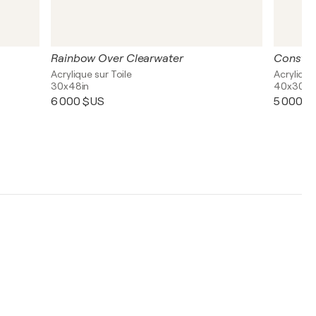
Rainbow Over Clearwater
Constru
Acrylique sur Toile
Acrylique
30x48in
40x30in
6 000 $US
5 000 $