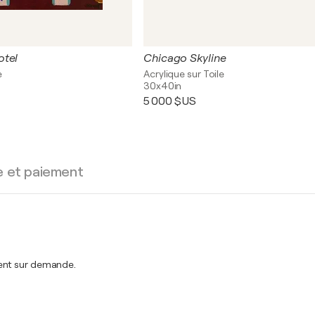
otel
Chicago Skyline
e
Acrylique sur Toile
30x40in
5 000 $US
e et paiement
ment sur demande.