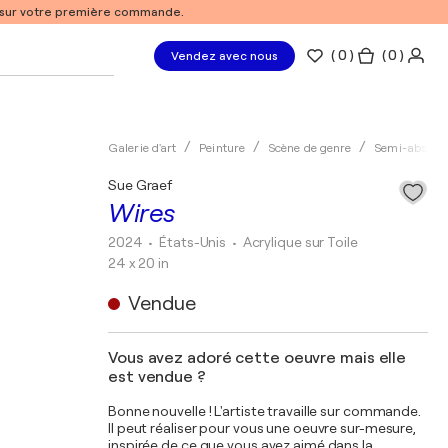
% sur votre première commande.
(
0
)
( 0 )
Vendez avec nous
Galerie d'art
Peinture
Scène de genre
Semi-abstrai
Sue Graef
Wires
2024
• États-Unis
•
Acrylique sur Toile
24 x 20 in
Vendue
Vous avez adoré cette oeuvre mais elle
est vendue ?
Bonne nouvelle ! L'artiste travaille sur commande.
Il peut réaliser pour vous une oeuvre sur-mesure,
inspirée de ce que vous avez aimé dans la