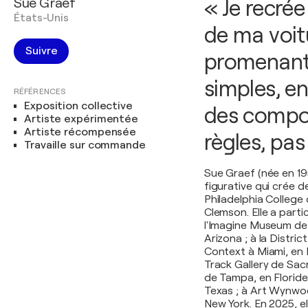
Sue Graef
« Je recrée
États-Unis
de ma voit
Suivre
promenant 
simples, en
RÉFÉRENCES
Exposition collective
des compos
Artiste expérimentée
Artiste récompensée
règles, pas
Travaille sur commande
Sue Graef (née en 19
figurative qui crée d
Philadelphia College o
Clemson. Elle a part
l'Imagine Museum de 
Arizona ; à la Distric
Context à Miami, en F
Track Gallery de Sacr
de Tampa, en Floride 
Texas ; à Art Wynwood
New York. En 2025, e