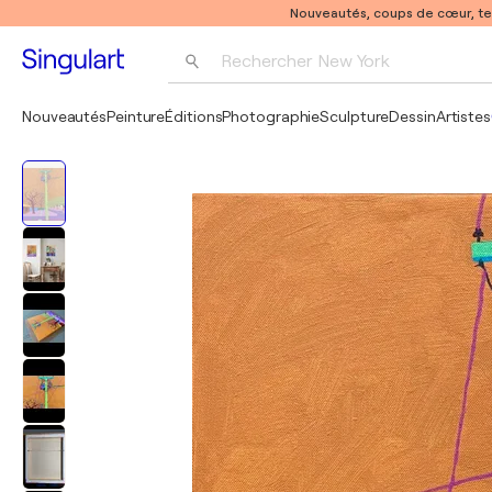
Nouveautés, coups de cœur, t
Rechercher 
New York
Photographie
Nouveautés
Peinture
Éditions
Photographie
Sculpture
Dessin
Artistes
Pop Art
Pablo Picasso