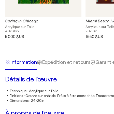
Spring in Chicago
Miami Beach H
Acrylique sur Toile
Acrylique sur Toil
40x30in
20x16in
5 000 $US
1 550 $US
Information
Expédition et retours
Garanti
Détails de l'œuvre
Technique
:
Acrylique sur Toile
Finitions
:
Oeuvre sur châssis. Prête à être accrochée. Encadre
Dimensions
:
24x20in
À propos de l'oeuvre