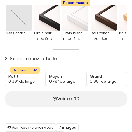
Recommandé
Sans cadre
Grain noir
Grain blanc
Bois foncé
Bois cla
+ 290 $US
+ 290 $US
+ 290 $US
+ 290 
2. Sélectionnez la taille
Recommandé
Petit
Moyen
Grand
0,39" de large
0,78" de large
0,98" de large
Voir en 3D
Voir l'œuvre chez vous
7 images