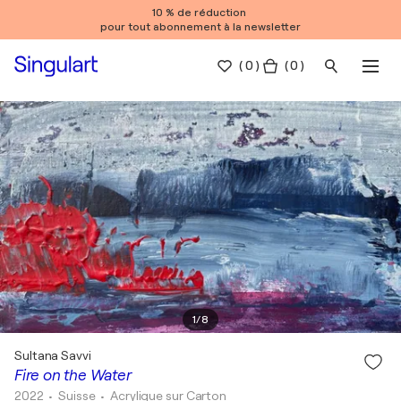
10 % de réduction
pour tout abonnement à la newsletter
(
0
)
( 0 )
1
/
8
Sultana Savvi
Fire on the Water
2022
• Suisse
•
Acrylique sur Carton