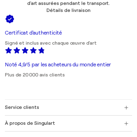
d'art assurées pendant le transport.
Détails de livraison
Certificat d'authenticité
Signé et inclus avec chaque œuvre d'art
Noté 4,9/5 par les acheteurs du monde entier
Plus de 20 000 avis clients
Service clients
Nous contacter
À propos de Singulart
Expédition
Politique de retour
A propos de nous
Témoignages de clients