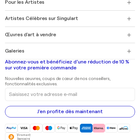
Pour les Artistes
FAQ
Offrir une carte cadeau
Sociétés affiliées
Rejoignez notre programme commercial
Rejoindre Singulart en tant qu'artiste
Nos artistes
Mon compte
Artistes Célèbres sur Singulart
Se connecter en tant qu'Artiste
Magazine Singulart
Protection acheteur
Emplois
+33 1 76 44 06 42
Henri Matisse
Découvrez une sélection d'art original
Œuvres d'art à vendre
Marc Chagall
Pablo Picasso
Tableaux à vendre
Salvador Dalí
Galeries
Tableaux abstraits à vendre
Banksy
Peintures à l'huile
Mr. Brainwash
Galeries d'art en France
Abonnez-vous et bénéficiez d’une réduction de 10 %
Peintures de paysage
Shepard Fairey
Galeries d'art en Belgique
sur votre première commande
Estampes
Sculptures
Nouvelles œuvres, coups de cœur de nos conseillers,
Peintures acryliques
fonctionnalités exclusives.
Saisissez
votre
adresse
e-
mail
J'en profite dès maintenant
Virement
bancaire