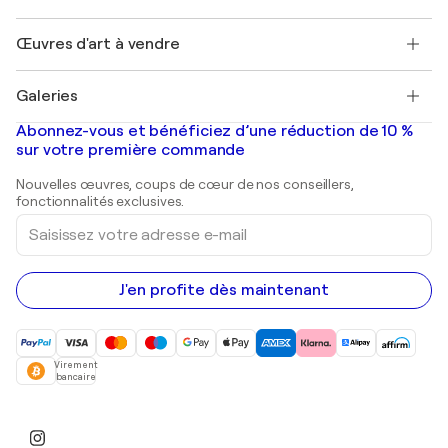
Protection acheteur
Emplois
+33 1 76 44 06 42
Henri Matisse
Découvrez une sélection d'art original
Œuvres d'art à vendre
Marc Chagall
Pablo Picasso
Tableaux à vendre
Salvador Dalí
Galeries
Tableaux abstraits à vendre
Banksy
Peintures à l'huile
Mr. Brainwash
Galeries d'art en France
Abonnez-vous et bénéficiez d’une réduction de 10 %
Peintures de paysage
Shepard Fairey
Galeries d'art en Belgique
sur votre première commande
Estampes
Sculptures
Nouvelles œuvres, coups de cœur de nos conseillers,
Peintures acryliques
fonctionnalités exclusives.
Saisissez
votre
adresse
e-
mail
J'en profite dès maintenant
Virement
bancaire