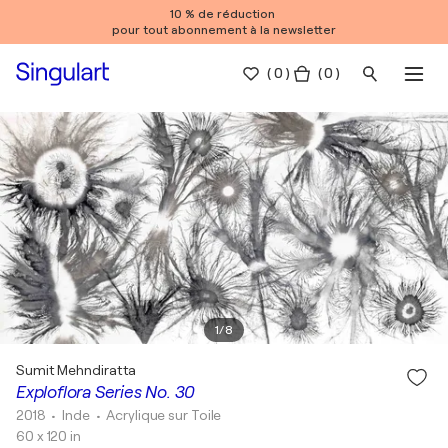
10 % de réduction
pour tout abonnement à la newsletter
(
0
)
( 0 )
1
/
8
Sumit Mehndiratta
Exploflora Series No. 30
2018
• Inde
•
Acrylique sur Toile
60 x 120 in