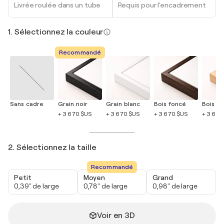
Livrée roulée dans un tube
Requis pour l'encadrement
1. Sélectionnez la couleur
Recommandé
Sans cadre
Grain noir
Grain blanc
Bois foncé
Bois cla
+ 3 670 $US
+ 3 670 $US
+ 3 670 $US
+ 3 670
2. Sélectionnez la taille
Recommandé
Petit
Moyen
Grand
0,39" de large
0,78" de large
0,98" de large
Voir en 3D