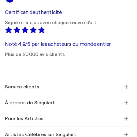
Certificat d'authenticité
Signé et inclus avec chaque œuvre d'art
Noté 4,9/5 par les acheteurs du monde entier
Plus de 20 000 avis clients
Service clients
Nous contacter
À propos de Singulart
Expédition
Politique de retour
A propos de nous
Témoignages de clients
Pour les Artistes
FAQ
Offrir une carte cadeau
Sociétés affiliées
Rejoignez notre programme commercial
Rejoindre Singulart en tant qu'artiste
Nos artistes
Mon compte
Artistes Célèbres sur Singulart
Se connecter en tant qu'Artiste
Magazine Singulart