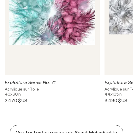
Exploflora Series No. 71
Exploflora Se
Acrylique sur Toile
Acrylique sur T
40x60in
44x105in
2 470 $US
3 480 $US
Voir toutes les œuvres de Sumit Mehndiratta