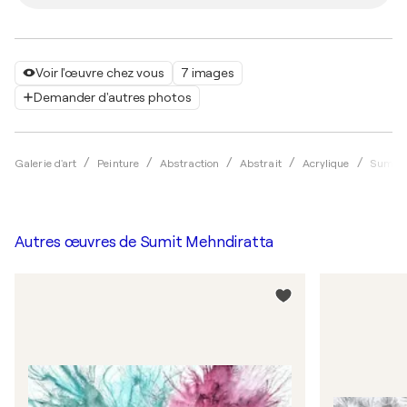
Voir l'œuvre chez vous
7 images
Demander d'autres photos
Galerie d'art
Peinture
Abstraction
Abstrait
Acrylique
Sumit 
Autres œuvres de
Sumit Mehndiratta