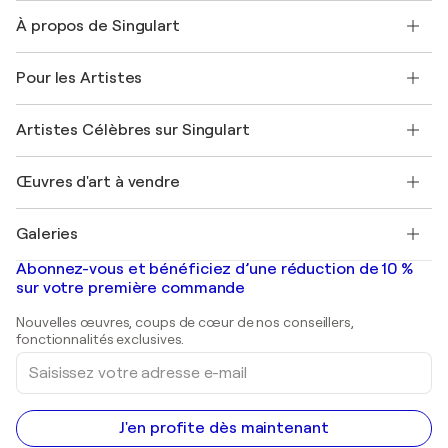
Nous contacter
À propos de Singulart
Expédition
Politique de retour
A propos de nous
Témoignages de clients
Pour les Artistes
FAQ
Offrir une carte cadeau
Sociétés affiliées
Rejoignez notre programme commercial
Rejoindre Singulart en tant qu'artiste
Nos artistes
Mon compte
Artistes Célèbres sur Singulart
Se connecter en tant qu'Artiste
Magazine Singulart
Protection acheteur
Emplois
+33 1 76 44 06 42
Henri Matisse
Découvrez une sélection d'art original
Œuvres d'art à vendre
Marc Chagall
Pablo Picasso
Tableaux à vendre
Salvador Dalí
Galeries
Tableaux abstraits à vendre
Banksy
Peintures à l'huile
Mr. Brainwash
Galeries d'art en France
Abonnez-vous et bénéficiez d’une réduction de 10 %
Peintures de paysage
Shepard Fairey
Galeries d'art en Belgique
sur votre première commande
Estampes
Sculptures
Nouvelles œuvres, coups de cœur de nos conseillers,
Peintures acryliques
fonctionnalités exclusives.
Saisissez
votre
adresse
e-
mail
J'en profite dès maintenant