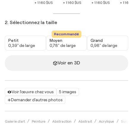
+ 1 160 $US
+ 1 160 $US
+ 1 160 $US
+ 1 160
2. Sélectionnez la taille
Recommandé
Petit
Moyen
Grand
0,39" de large
0,78" de large
0,98" de large
Voir en 3D
Voir l'œuvre chez vous
5 images
Demander d'autres photos
Galerie d'art
Peinture
Abstraction
Abstrait
Acrylique
Sumit 