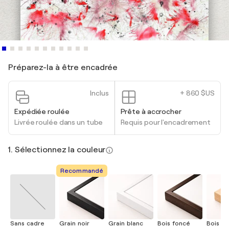
Préparez-la à être encadrée
Inclus
+ 860 $US
Expédiée roulée
Prête à accrocher
Livrée roulée dans un tube
Requis pour l'encadrement
1. Sélectionnez la couleur
Recommandé
Sans cadre
Grain noir
Grain blanc
Bois foncé
Bois cla