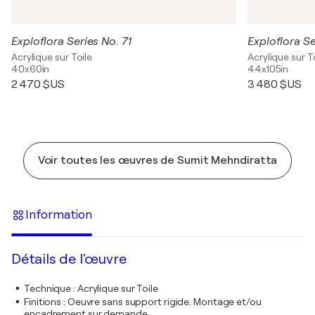
Exploflora Series No. 71
Exploflora Se
Acrylique sur Toile
Acrylique sur T
40x60in
44x105in
2 470 $US
3 480 $US
Voir toutes les œuvres de Sumit Mehndiratta
Information
Détails de l'œuvre
Technique
:
Acrylique sur Toile
Finitions
:
Oeuvre sans support rigide. Montage et/ou
encadrement sur demande.