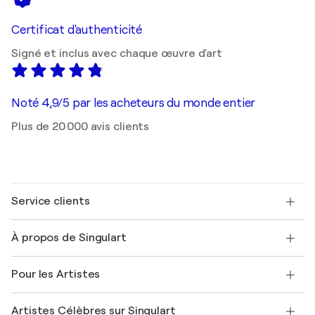
Certificat d'authenticité
Signé et inclus avec chaque œuvre d'art
Noté 4,9/5 par les acheteurs du monde entier
Plus de 20 000 avis clients
Service clients
Nous contacter
À propos de Singulart
Expédition
Politique de retour
A propos de nous
Témoignages de clients
Pour les Artistes
FAQ
Offrir une carte cadeau
Sociétés affiliées
Rejoignez notre programme commercial
Rejoindre Singulart en tant qu'artiste
Nos artistes
Mon compte
Artistes Célèbres sur Singulart
Se connecter en tant qu'Artiste