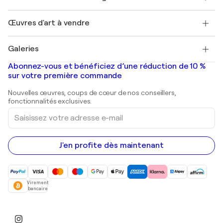
Magazine Singulart
Protection acheteur
Emplois
+33 1 76 44 06 42
Henri Matisse
Découvrez une sélection d'art original
Œuvres d'art à vendre
Marc Chagall
Pablo Picasso
Tableaux à vendre
Salvador Dalí
Galeries
Tableaux abstraits à vendre
Banksy
Peintures à l'huile
Mr. Brainwash
Galeries d'art en France
Abonnez-vous et bénéficiez d’une réduction de 10 %
Peintures de paysage
Shepard Fairey
Galeries d'art en Belgique
sur votre première commande
Estampes
Sculptures
Nouvelles œuvres, coups de cœur de nos conseillers,
Peintures acryliques
fonctionnalités exclusives.
Saisissez
votre
adresse
e-
mail
J'en profite dès maintenant
Virement
bancaire