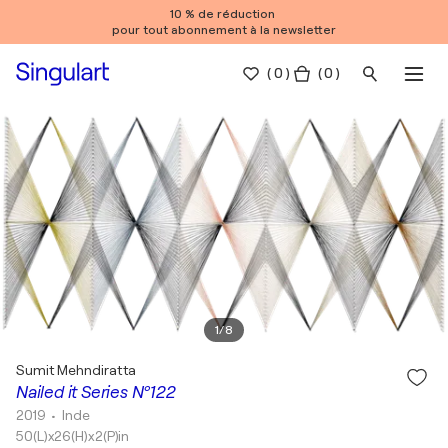
10 % de réduction
pour tout abonnement à la newsletter
(
0
)
( 0 )
1
/
8
Sumit Mehndiratta
Nailed it Series Nº122
2019
• Inde
50(L)x26(H)x2(P)in