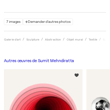
7 images
Demander d'autres photos
Galerie d'art
Sculpture
Abstraction
Objet mural
Textile
Sumi
Autres œuvres de
Sumit Mehndiratta