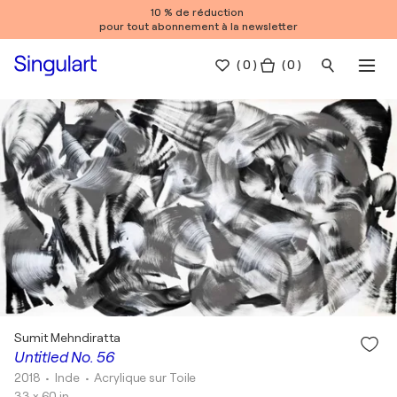
10 % de réduction
pour tout abonnement à la newsletter
(
0
)
( 0 )
Sumit Mehndiratta
Untitled No. 56
2018
• Inde
•
Acrylique sur Toile
33 x 60 in