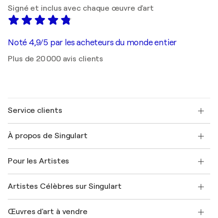
Signé et inclus avec chaque œuvre d'art
Noté 4,9/5 par les acheteurs du monde entier
Plus de 20 000 avis clients
Service clients
Nous contacter
À propos de Singulart
Expédition
Politique de retour
A propos de nous
Témoignages de clients
Pour les Artistes
FAQ
Offrir une carte cadeau
Sociétés affiliées
Rejoignez notre programme commercial
Rejoindre Singulart en tant qu'artiste
Nos artistes
Mon compte
Artistes Célèbres sur Singulart
Se connecter en tant qu'Artiste
Magazine Singulart
Protection acheteur
Emplois
+33 1 76 44 06 42
Henri Matisse
Découvrez une sélection d'art original
Œuvres d'art à vendre
Marc Chagall