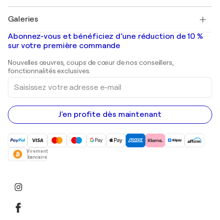
Pablo Picasso
Tableaux à vendre
Salvador Dalí
Galeries
Tableaux abstraits à vendre
Banksy
Peintures à l'huile
Mr. Brainwash
Galeries d'art en France
Abonnez-vous et bénéficiez d’une réduction de 10 %
Peintures de paysage
Shepard Fairey
Galeries d'art en Belgique
sur votre première commande
Estampes
Sculptures
Nouvelles œuvres, coups de cœur de nos conseillers,
Peintures acryliques
fonctionnalités exclusives.
Saisissez
votre
adresse
e-
mail
J'en profite dès maintenant
Virement
bancaire