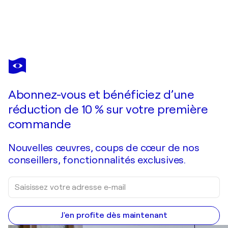
SUMIT
MEHNDIRATTA
Vous avez adoré cette oeuvre mais elle est vendue ?
Untitled No. 56
Abonnez-vous et bénéficiez d’une
Je passe commande
réduction de 10 % sur votre première
commande
Nouvelles œuvres, coups de cœur de nos
conseillers, fonctionnalités exclusives.
J'en profite dès maintenant