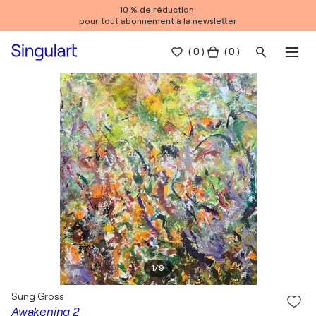
10 % de réduction
pour tout abonnement à la newsletter
(
0
)
( 0 )
1
/
9
Sung Gross
Awakening 2