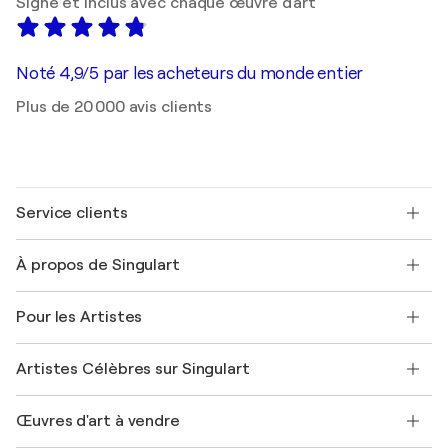
Signé et inclus avec chaque œuvre d'art
Noté 4,9/5 par les acheteurs du monde entier
Plus de 20 000 avis clients
Service clients
Nous contacter
À propos de Singulart
Expédition
Politique de retour
A propos de nous
Témoignages de clients
Pour les Artistes
FAQ
Offrir une carte cadeau
Sociétés affiliées
Rejoignez notre programme commercial
Rejoindre Singulart en tant qu'artiste
Nos artistes
Mon compte
Artistes Célèbres sur Singulart
Se connecter en tant qu'Artiste
Magazine Singulart
Protection acheteur
Emplois
+33 1 76 44 06 42
Henri Matisse
Découvrez une sélection d'art original
Œuvres d'art à vendre
Marc Chagall
Pablo Picasso