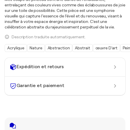
entrelaçant des couleurs vives comme des éclaboussures de joie
sur une toile de possibilités. Cette pièce est une symphonie
visuelle qui capture l’essence de l’éveil et du renouveau, visant à
insuffler à votre espace énergie et inspiration. C'est une
célébration abstraite du rajeunissement perpétuel de la vie.
Description traduite automatiquement.
Acrylique
Nature
Abstraction
Abstrait
œuvre D'art
Pei
Expédition et retours
Garantie et paiement