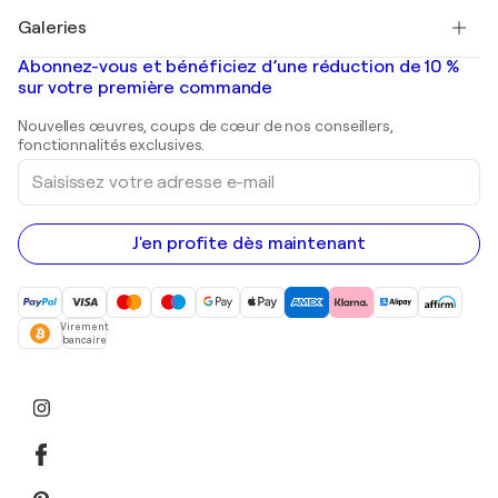
Tableaux à vendre
Salvador Dalí
Galeries
Tableaux abstraits à vendre
Banksy
Peintures à l'huile
Mr. Brainwash
Galeries d'art en France
Abonnez-vous et bénéficiez d’une réduction de 10 %
Peintures de paysage
Shepard Fairey
Galeries d'art en Belgique
sur votre première commande
Estampes
Sculptures
Nouvelles œuvres, coups de cœur de nos conseillers,
Peintures acryliques
fonctionnalités exclusives.
Saisissez
votre
adresse
e-
mail
J'en profite dès maintenant
Virement
bancaire