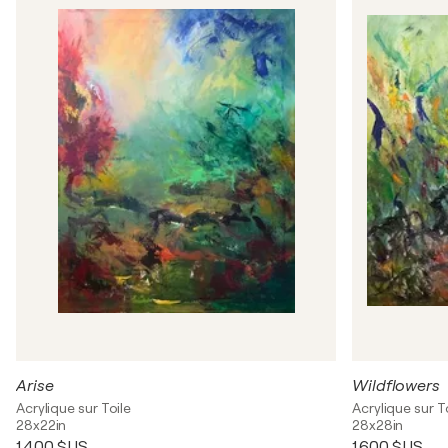
Arise
Wildflowers
Acrylique sur Toile
Acrylique sur T
28x22in
28x28in
1 400 $US
1 600 $US