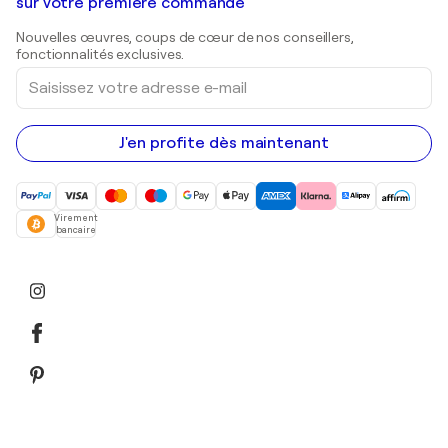
Galeries d'art en Belgique
sur votre première commande
Estampes
Sculptures
Nouvelles œuvres, coups de cœur de nos conseillers,
Peintures acryliques
fonctionnalités exclusives.
Saisissez
votre
adresse
e-
mail
J'en profite dès maintenant
Virement
bancaire