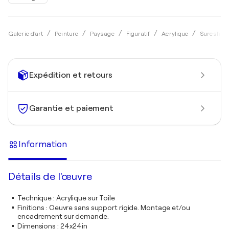
Galerie d'art
Peinture
Paysage
Figuratif
Acrylique
Suresh G
Expédition et retours
Garantie et paiement
Information
Détails de l'œuvre
Technique
:
Acrylique sur Toile
Finitions
:
Oeuvre sans support rigide. Montage et/ou
encadrement sur demande.
Dimensions
:
24x24in