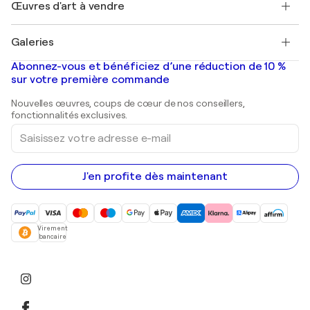
Découvrez une sélection d'art original
Œuvres d'art à vendre
Marc Chagall
Pablo Picasso
Tableaux à vendre
Salvador Dalí
Galeries
Tableaux abstraits à vendre
Banksy
Peintures à l'huile
Mr. Brainwash
Galeries d'art en France
Abonnez-vous et bénéficiez d’une réduction de 10 %
Peintures de paysage
Shepard Fairey
Galeries d'art en Belgique
sur votre première commande
Estampes
Sculptures
Nouvelles œuvres, coups de cœur de nos conseillers,
Peintures acryliques
fonctionnalités exclusives.
Saisissez
votre
adresse
e-
mail
J'en profite dès maintenant
Virement
bancaire