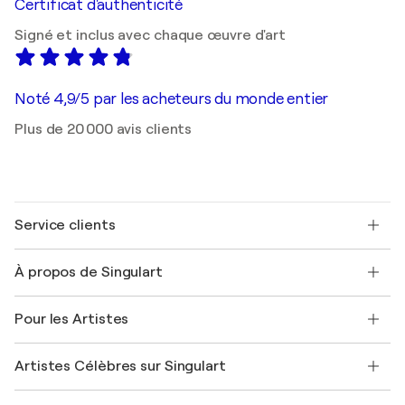
Certificat d'authenticité
Signé et inclus avec chaque œuvre d'art
Noté 4,9/5 par les acheteurs du monde entier
Plus de 20 000 avis clients
Service clients
Nous contacter
À propos de Singulart
Expédition
Politique de retour
A propos de nous
Témoignages de clients
Pour les Artistes
FAQ
Offrir une carte cadeau
Sociétés affiliées
Rejoignez notre programme commercial
Rejoindre Singulart en tant qu'artiste
Nos artistes
Mon compte
Artistes Célèbres sur Singulart
Se connecter en tant qu'Artiste
Magazine Singulart
Protection acheteur
Emplois
+33 1 76 44 06 42
Henri Matisse