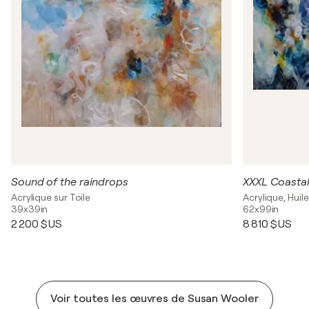
Sound of the raindrops
XXXL Coasta
Acrylique sur Toile
Acrylique, Huile
39x39in
62x99in
2 200 $US
8 810 $US
Voir toutes les œuvres de Susan Wooler