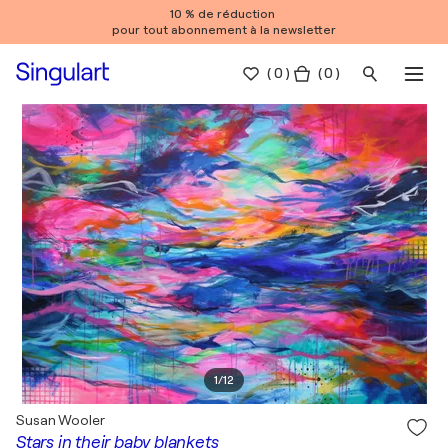
10 % de réduction
pour tout abonnement à la newsletter
(
0
)
( 0 )
1
/
12
Susan Wooler
Stars in their baby blankets