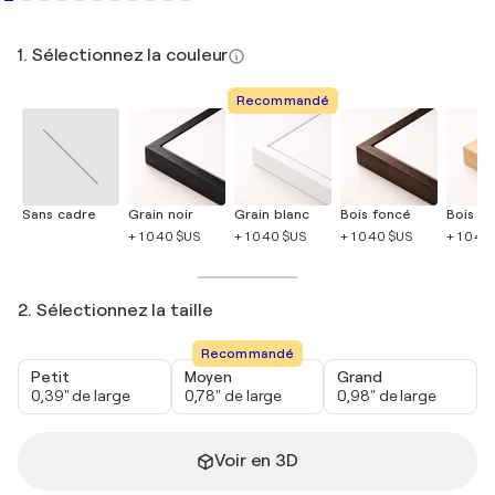
1. Sélectionnez la couleur
Recommandé
Sans cadre
Grain noir
Grain blanc
Bois foncé
Bois cla
+ 1 040 $US
+ 1 040 $US
+ 1 040 $US
+ 1 040
2. Sélectionnez la taille
Recommandé
Petit
Moyen
Grand
0,39" de large
0,78" de large
0,98" de large
Voir en 3D