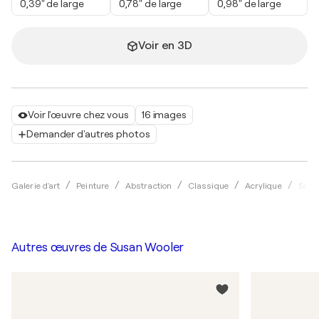
0,39" de large
0,78" de large
0,98" de large
Voir en 3D
Voir l'œuvre chez vous
16 images
Demander d'autres photos
Galerie d'art
Peinture
Abstraction
Classique
Acrylique
Susa
Autres œuvres de
Susan Wooler