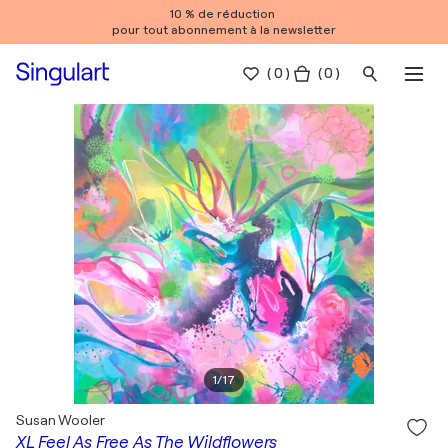
10 % de réduction
pour tout abonnement à la newsletter
(
0
)
( 0 )
1
/
17
Susan Wooler
XL Feel As Free As The Wildflowers